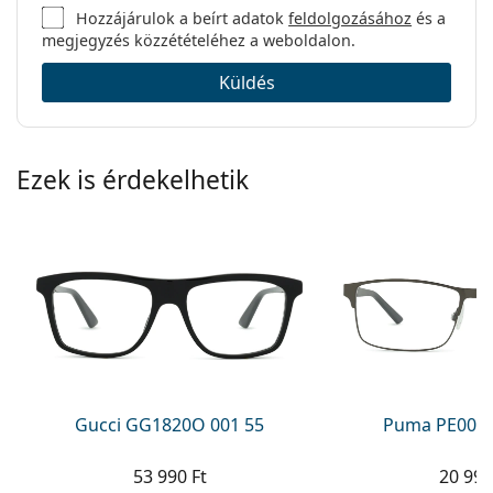
Hozzájárulok a beírt adatok
feldolgozásához
és a
megjegyzés közzétételéhez a weboldalon.
Küldés
Ezek is érdekelhetik
Gucci GG1820O 001 55
Puma PE0027
53 990 Ft
20 990