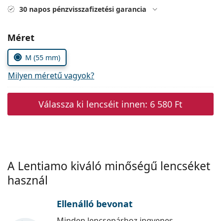
Precision
30 napos pénzvisszafizetési garancia
Total
Méret
M (55 mm)
Milyen méretű vagyok?
Válassza ki lencséit innen:
6 580 Ft
A Lentiamo kiváló minőségű lencséket
használ
Ellenálló bevonat
Minden lencsepárhoz ingyenes