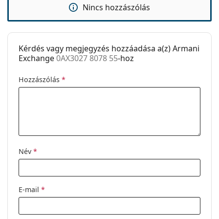
Kiegészítők
Nincs hozzászólás
Tok:
Nem
Tisztítókendő:
Igen
Kérdés vagy megjegyzés hozzáadása a(z) Armani
Egyéb
Exchange
0AX3027 8078 55
-hoz
Nem:
Férfi
Hozzászólás
*
Kategória:
Dioptriás szemüvegek
Márka:
Armani Exchange
Kód:
0AX3027 8078 55
Név
*
E-mail
*