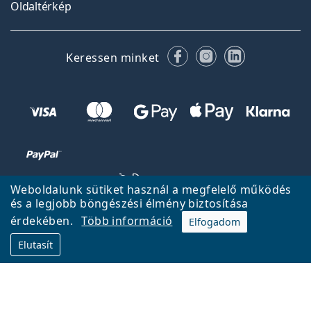
Oldaltérkép
Facebook
Instagram
LinkedIn
Keressen minket
Weboldalunk sütiket használ a megfelelő működés
és a legjobb böngészési élmény biztosítása
érdekében.
Több információ
Elfogadom
Vissza a főoldalra
Fel
Elutasít
A Lentiamo.hu tulajdonosa és üzemeltetője a Lentiamo s.r.o.,
Csehország
18 éve az Ön szolgálatában.