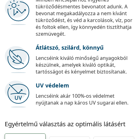
tükröződésmentes bevonatot adunk. A
bevonat megakadályozza a nem kívánt
tükröződést, és véd a karcolások, víz, por
és foltok ellen, így könnyedén tisztíthatja
szemüvegét.
Átlátszó, szilárd, könnyű
Lencséink kiváló minőségű anyagokból
készülnek, amelyek kiváló optikát,
tartósságot és kényelmet biztosítanak.
UV védelem
Lencséink akár 100%-os védelmet
nyújtanak a nap káros UV sugarai ellen.
Egyértelmű választás az optimális látásért