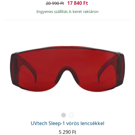
17 840 Ft
20 990 Ft
Ingyenes szállítás
&
keret raktáron
UVtech Sleep-1 vörös lencsékkel
5 290 Ft