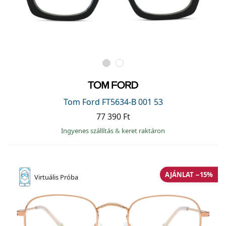
Tom Ford FT5634-B 001 53
77 390 Ft
Ingyenes szállítás
&
keret raktáron
AJÁNLAT −15%
Virtuális
Próba