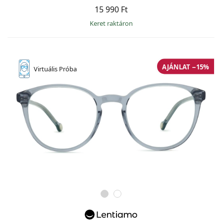
15 990 Ft
keret raktáron
AJÁNLAT −15%
Virtuális
Próba