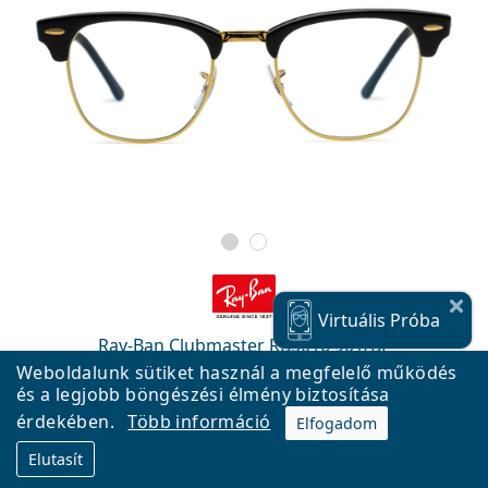
Virtuális
Próba
Ray-Ban Clubmaster RB3016 901/BF
Weboldalunk sütiket használ a megfelelő működés
54 990 Ft
és a legjobb böngészési élmény biztosítása
Ingyenes szállítás
&
keret raktáron
érdekében.
Több információ
Elfogadom
Elutasít