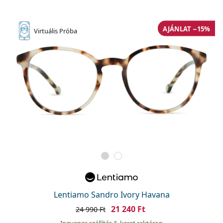
AJÁNLAT −15%
Virtuális
Próba
Lentiamo Sandro Ivory Havana
21 240 Ft
24 990 Ft
Ingyenes szállítás
&
keret raktáron