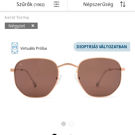
Szűrők
Típus
Ajándékutalvány
Napi kontaklencsék
Szemüveg útmutató
Szűrők
Népszerűség
Kerek
Esprit
(1062)
Inspiráció és tippek
Olvasószemüvegek
Lentiamo
Téglalap
Akciós
Rendezés
Típus
Inspiráció és tippek
Sport
Kiegészítők
Ray-Ban
Fényre sötétedő
Márka
Pilóta
Szférikus és aszférikus lencsék
Heti lencsék
Mérd meg a pupillatávolságodat
Pilóta
Minden kékfény-szűrő szemüveg
Keret forma
Polaroid
Szemüveg útmutató
Olvasó napszemüvegek
Izipizi
Kerek
Kiszerelés
Fenntartható
Többcélú
Minden napszemüveg
Napszemüveg útmutató
Divat
Polaroid
Kiegészítők
Átmenetes
Acuvue
Cat Eye
Tórikus lencsék asztigmiára
Kéthetes kontaklencsék
Négyzet
Folyadékok
–
Típus
Dioptriás napszemüveg útmutató
Cat Eye
akciós
Emporio Armani
Dioptriás monitor szemüveg
Dioptriás monitor szemüveg
Ray-Ban
Több darabos csomagok
Cat Eye
50 - 120 ml
Ajándékutalvány
Peroxidos
Sport napszemüveg útmutató
Ráilleszthető
Inspiráció és tippek
Meller
Folyadékok
Biofinity
Multifokális lencsék presbyopiára
Elérhető termékek
Havi lencsék
Folyadékok –
Kiszerelés
Többcélú
Ajándék útmutató
Armani Exchange
Ajándék útmutató
Minden márka
Dupla csomagok
225 - 500 ml
Tartósítószer nélküli
DIOPTRIÁS VÁLTOZATBAN
Gyermek napszemüveg útmutató
Minden lencse
Olvasó napszemüvegek
Virtuális
Próba
Online lencsevásárlás
Oakley
Bónusztermékek
Szemcseppek
Dailies
Szilikon-hidrogél lencsék
Folyadékok –
Több darabos csomagok
Negyedéves lencsék
50 - 120 ml
Peroxidos
Hugo Boss
Hármas csomagok
Utazáshoz alkalmas
Dioptriás napszemüveg útmutató
Dioptriás napszemüveg
Lencsék rendszeres szállítása
Michael Kors
Tokok
Air Optix
Szemüvegek
Színes lencsék
Dupla csomagok
Hosszabb viselési idejű lencsék
225 - 500 ml
Tartósítószer nélküli
Michael Kors
Hogyan rendeljen
Négyes csomagok
Kemény lencsékhez
Ajándék útmutató
Emporio Armani
Ajándékutalvány
Kontaktlencsék
Lenjoy
Szemüvegláncok
Gazdaságos kiszerelés
Hármas csomagok
Utazáshoz alkalmas
Marc Jacobs
Lágy lencsékhez
Szállítási módok
Segítségre van szükséged?
Különleges ajánlatok
Gucci
Tokok
Soflens
Szemüvegtokok
Négyes csomagok
Kemény lencsékhez
We also speak English!
Minden szemüvegmárka
Sóoldatos
Fizetési módok
Minden kiegészítő
Ajándékutalvány
(H-P 7:30-15:00)
Persol
Szemápolás
Purevision
Egyéb kiegészítők
Lágy lencsékhez
info@lentiamo.hu
Minden folyadék
Bónusz rendszer
Prada
Szemcseppek
Proclear
Sóoldatos
Minden napszemüveg-márka
Clariti
Minden folyadék
Offline