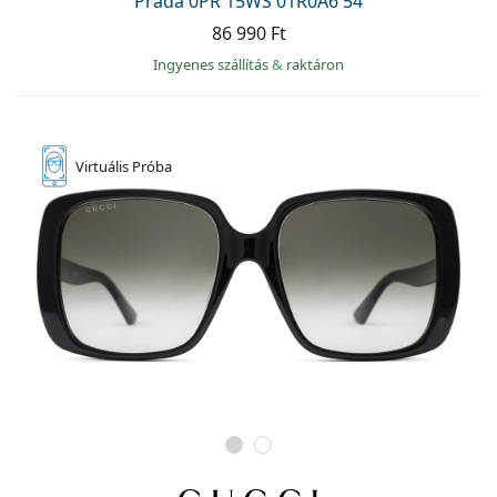
Prada 0PR 15WS 01R0A6 54
86 990 Ft
Ingyenes szállítás
&
raktáron
Virtuális
Próba