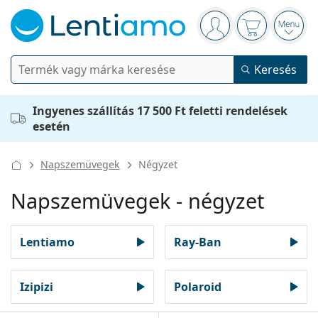
Navigációs panel
Bejelentkezve
Kosara üres.
Menü
Keresés
Keresés
Bejelentkezés
Navigációs menü
Ingyenes szállítás 17 500 Ft feletti rendelések
Dioptriás szemüvegek
esetén
Típus
Különleges ajánlatok
Női
Férfi
Gyerek
Napszemüvegek
Napszemüvegek
Négyzet
Használat
Újdonságok
Napszemüvegek - négyzet
Típus
Különleges ajánlatok
Női
Férfi
Gyerek
Kékfény-szűrős szemüvegek
Márka
Dioptriás szemüvegek
Limitált kiadás
Keret formája
Újdonságok
Keret formája
Lentiamo
Kékfény-szűrős szemüvegek
Lentiamo
Ray-Ban
Akciós
Típus
Különleges ajánlatok
Női
Férfi
Gyerek
Kontaktlencsék
Lencse típusa
Négyzet
Akciós
Inspiráció és tippek
Négyzet
Ray-Ban
Szemüvegek játékosoknak
Fenntartható
Keret formája
Újdonságok
Márka
Tükrözött
Izipizi
Polaroid
Téglalap
Fenntartható
Viselési idő
Minden szemüveg
Szemüveg vásárlása online
Folyadékok
Téglalap
Vogue
Clip-on
Márka
Ajándékutalvány
Négyzet
Limitált kiadás
Használat
Lentiamo
Polarizált
Kerek