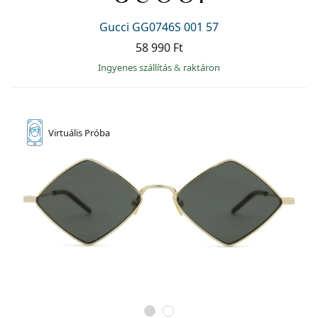
Gucci GG0746S 001 57
58 990 Ft
Ingyenes szállítás
&
raktáron
Virtuális
Próba