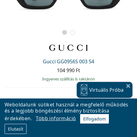
Gucci GG0956S 003 54
104 990 Ft
Ingyenes szállítás
&
raktáron
Virtuális
Próba
Weboldalunk sütiket használ a megfelelő működés
DIOPTRIÁS VÁLTOZATBAN
Virtuális
Próba
és a legjobb böngészési élmény biztosítása
érdekében.
Több információ
Elfogadom
Elutasít