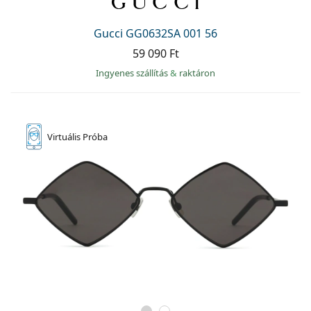
Gucci GG0632SA 001 56
59 090 Ft
Ingyenes szállítás
&
raktáron
Virtuális
Próba