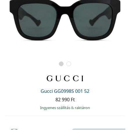
Gucci GG0998S 001 52
82 990 Ft
Ingyenes szállítás
&
raktáron