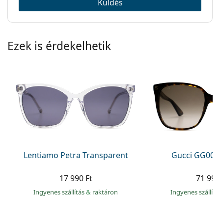
Küldés
Ezek is érdekelhetik
Lentiamo Petra Transparent
Gucci GG002
17 990 Ft
71 990
Ingyenes szállítás
&
raktáron
Ingyenes szállít