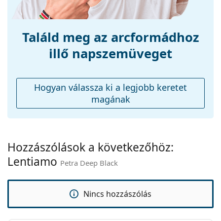
Súly:
200 g
Fedezze fel a
napszemüveg
kínálatot, hogy további
stílusokat találjon népszerű márkáktól.
Állítható orrpárna:
Nem
Találd meg az arcformádhoz
Rugós zsanér:
Nem
illő napszemüveget
Kiegészítők
Tok:
Igen
Hogyan válassza ki a legjobb keretet
Tisztítókendő:
Igen
magának
Egyéb
Nem:
Női
Kategória:
Napszemüvegek
Hozzászólások a következőhöz:
Lentiamo
Márka:
Lentiamo
Petra Deep Black
Használat:
Divat
Kód:
Petra Deep Black
Nincs hozzászólás
Dioptriás
Nem
kivitelben