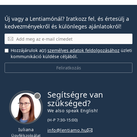
Új vagy a Lentiamónál? Iratkozz fel, és értesülj a
kedvezményekről és különleges ajánlatokról!
E-mail
Hozzájárulok a(z)
személyes adatok feldolgozásához
üzleti
kommunikáció küldése céljából.
Feliratkozás
Segítségre van
szükséged?
We also speak English!
(H-P 7:30-15:00)
Iuliana
info@lentiamo.hu
Ügyfélszolgálat