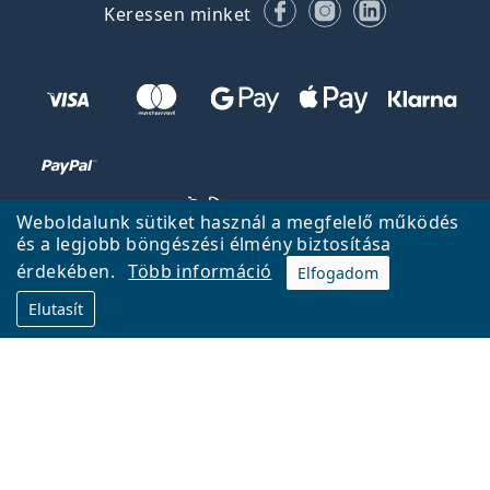
Facebook
Instagram
LinkedIn
Keressen minket
Weboldalunk sütiket használ a megfelelő működés
és a legjobb böngészési élmény biztosítása
érdekében.
Több információ
Elfogadom
Vissza a főoldalra
Fel
Elutasít
A Lentiamo.hu tulajdonosa és üzemeltetője a Lentiamo s.r.o.,
Csehország
18 éve az Ön szolgálatában.