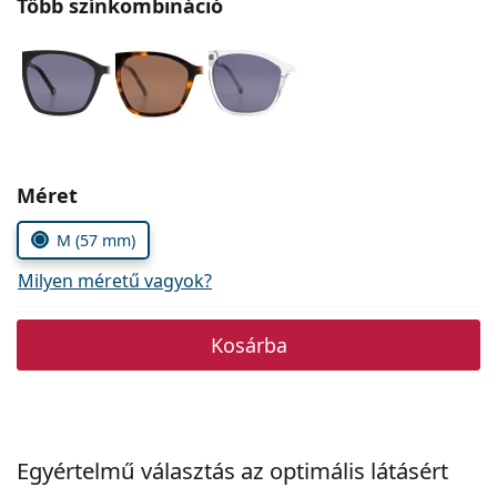
Több színkombináció
Precision
Total
Méret
M (57 mm)
Milyen méretű vagyok?
Kosárba
Egyértelmű választás az optimális látásért