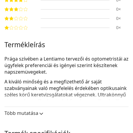
0×
0×
0×
Termékleírás
Prága szívében a Lentiamo tervezői és optometristái az
ügyfelek preferenciái és igényei szerint készítenek
napszemüvegeket.
A kiváló minőség és a megfizethető ár saját
szabványainak való megfelelés érdekében optikusaink
széles körű keretvizsgálatokat végeznek.
Ultrakönnyű
anyagot
használunk, amely kényelmesen illeszkedik az
arcra. Az ideális megjelenés érdekében tervezőink
Több mutatása
gondosan kiválasztott, mégis átfogó keretformákat
hoztak létre minden arctípushoz. A lencsékhez a
legjobb jelenlegi technológiákat alkalmazzuk, hogy