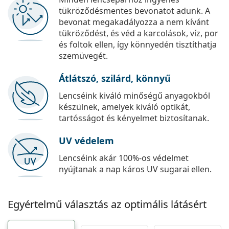
tükröződésmentes bevonatot adunk. A
bevonat megakadályozza a nem kívánt
tükröződést, és véd a karcolások, víz, por
és foltok ellen, így könnyedén tisztíthatja
szemüvegét.
Átlátszó, szilárd, könnyű
Lencséink kiváló minőségű anyagokból
készülnek, amelyek kiváló optikát,
tartósságot és kényelmet biztosítanak.
UV védelem
Lencséink akár 100%-os védelmet
nyújtanak a nap káros UV sugarai ellen.
Egyértelmű választás az optimális látásért