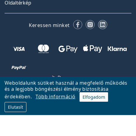
Oldaltérkép
Facebook
Instagram
LinkedIn
Keressen minket
Weboldalunk sütiket használ a megfelelő működés
és a legjobb böngészési élmény biztosítása
érdekében.
Több információ
Elfogadom
Vissza a főoldalra
Fel
Elutasít
A Lentiamo.hu tulajdonosa és üzemeltetője a Lentiamo s.r.o.,
Csehország
18 éve az Ön szolgálatában.