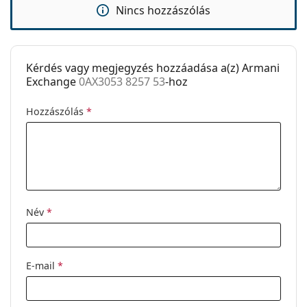
Kiegészítők
Nincs hozzászólás
Tok:
Nem
Tisztítókendő:
Igen
Kérdés vagy megjegyzés hozzáadása a(z) Armani
Egyéb
Exchange
0AX3053 8257 53
-hoz
Nem:
Női
Hozzászólás
*
Kategória:
Dioptriás szemüvegek
Márka:
Armani Exchange
Kód:
0AX3053 8257 53
Név
*
E-mail
*