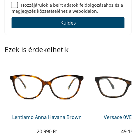
Hozzájárulok a beírt adatok
feldolgozásához
és a
megjegyzés közzétételéhez a weboldalon.
Küldés
Ezek is érdekelhetik
Lentiamo Anna Havana Brown
Versace 0VE3
20 990 Ft
49 190