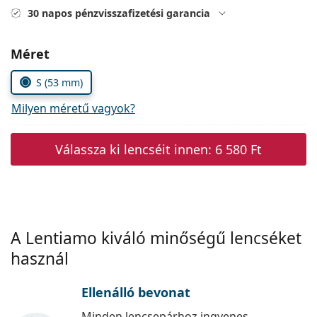
Precision
30 napos pénzvisszafizetési garancia
Total
Méret
S (53 mm)
Milyen méretű vagyok?
Válassza ki lencséit innen:
6 580 Ft
A Lentiamo kiváló minőségű lencséket
használ
Ellenálló bevonat
Minden lencsepárhoz ingyenes