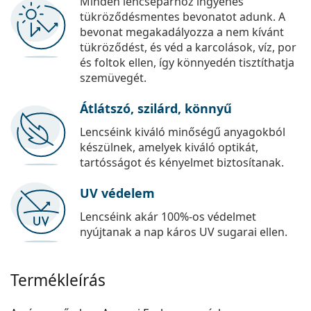
Minden lencsepárhoz ingyenes
tükröződésmentes bevonatot adunk. A
bevonat megakadályozza a nem kívánt
tükröződést, és véd a karcolások, víz, por
és foltok ellen, így könnyedén tisztíthatja
szemüvegét.
Átlátszó, szilárd, könnyű
Lencséink kiváló minőségű anyagokból
készülnek, amelyek kiváló optikát,
tartósságot és kényelmet biztosítanak.
UV védelem
Lencséink akár 100%-os védelmet
nyújtanak a nap káros UV sugarai ellen.
Termékleírás