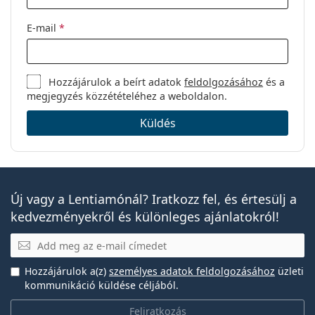
E-mail
*
Hozzájárulok a beírt adatok
feldolgozásához
és a
megjegyzés közzétételéhez a weboldalon.
Küldés
Új vagy a Lentiamónál? Iratkozz fel, és értesülj a
kedvezményekről és különleges ajánlatokról!
E-mail
Hozzájárulok a(z)
személyes adatok feldolgozásához
üzleti
kommunikáció küldése céljából.
Feliratkozás