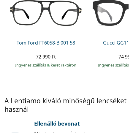
Precision
Total
Tom Ford FT6058-B 001 58
Gucci GG113
72 990 Ft
74 990
Ingyenes szállítás
&
keret raktáron
Ingyenes szállítás
&
A Lentiamo kiváló minőségű lencséket
használ
Ellenálló bevonat