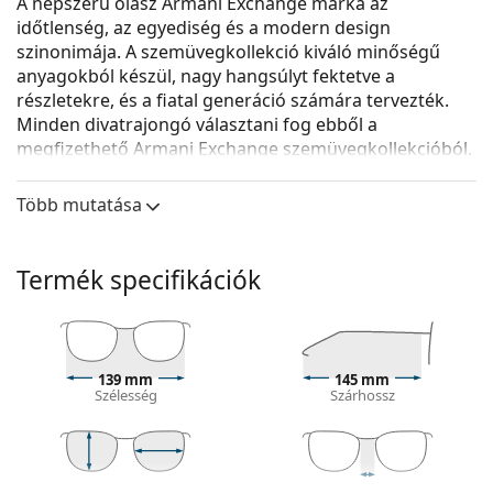
A népszerű olasz Armani Exchange márka az
időtlenség, az egyediség és a modern design
szinonimája. A szemüvegkollekció kiváló minőségű
anyagokból készül, nagy hangsúlyt fektetve a
részletekre, és a fiatal generáció számára tervezték.
Minden divatrajongó választani fog ebből a
megfizethető Armani Exchange szemüvegkollekcióból.
A
Armani Exchange 0AX3071 8235 54
férfi szemüveg.
Több mutatása
Szemüvegkeret
Az átlátszó keret tökéletesen illik mind a hűvös,
Termék specifikációk
mind a meleg bőrtónushoz és minden hajszínhez.
A szögletes keretek ideális választásnak
bizonyulnak kerek, ovális vagy háromszög alakú
arcformával rendelkezők számára.
A szemüveg kerete kiváló minőségű műanyagból
139 mm
145 mm
Szélesség
Szárhossz
készült, amely nagy tartósságot és kényelmet
biztosít.
A teljes keretes szemüvegek a leggyakoribbak.
Észrevehető kialakításukkal emelik stílusát. Erősek,