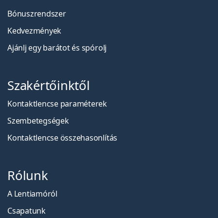
Bónuszrendszer
Kedvezmények
Ajánlj egy barátot és spórolj
Szakértőinktől
Kontaktlencse paraméterek
Szembetegségek
Kontaktlencse összehasonlítás
Rólunk
A Lentiamóról
Csapatunk