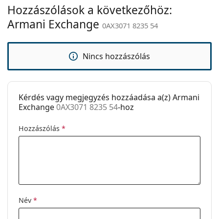
Hozzászólások a következőhöz:
Állítható
Nem
orrpárna:
Armani Exchange
0AX3071 8235 54
Clip-on:
Nem
Kiegészítők
Nincs hozzászólás
Tok:
Nem
Tisztítókendő:
Igen
Kérdés vagy megjegyzés hozzáadása a(z) Armani
Egyéb
Exchange
0AX3071 8235 54
-hoz
Nem:
Férfi
Hozzászólás
*
Kategória:
Dioptriás szemüvegek
Márka:
Armani Exchange
Kód:
0AX3071 8235 54
Név
*