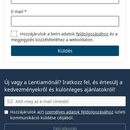
E-mail
*
Hozzájárulok a beírt adatok
feldolgozásához
és a
megjegyzés közzétételéhez a weboldalon.
Küldés
Új vagy a Lentiamónál? Iratkozz fel, és értesülj a
kedvezményekről és különleges ajánlatokról!
E-mail
Hozzájárulok a(z)
személyes adatok feldolgozásához
üzleti
kommunikáció küldése céljából.
Feliratkozás