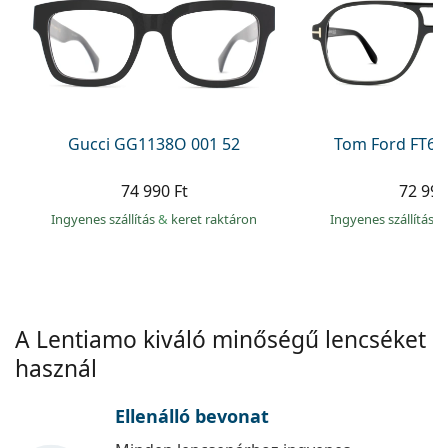
Precision
Total
Gucci GG1138O 001 52
Tom Ford FT60
74 990 Ft
72 990
Ingyenes szállítás
&
keret raktáron
Ingyenes szállítás
&
A Lentiamo kiváló minőségű lencséket
használ
Ellenálló bevonat