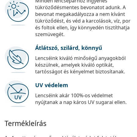
Minden lencsepárhoz ingyenes
tükröződésmentes bevonatot adunk. A
bevonat megakadályozza a nem kívánt
tükröződést, és véd a karcolások, víz, por
és foltok ellen, így könnyedén tisztíthatja
szemüvegét.
Átlátszó, szilárd, könnyű
Lencséink kiváló minőségű anyagokból
készülnek, amelyek kiváló optikát,
tartósságot és kényelmet biztosítanak.
UV védelem
Lencséink akár 100%-os védelmet
nyújtanak a nap káros UV sugarai ellen.
Termékleírás