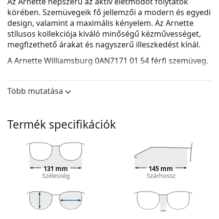
Az Arnette népszerű az aktív életmódot folytatók
körében. Szemüvegeik fő jellemzői a modern és egyedi
design, valamint a maximális kényelem. Az Arnette
stílusos kollekciója kiváló minőségű kézművességet,
megfizethető árakat és nagyszerű illeszkedést kínál.
A
Arnette Williamsburg 0AN7171 01 54
férfi szemüveg.
Szemüvegkeret
Több mutatása
A keret fekete színe tökéletesen illik a hideg
bőrtónushoz és a világos szőke, világosbarna vagy
fekete hajhoz.
Termék specifikációk
A szögletes keretek ideális választásnak
bizonyulnak kerek, ovális vagy háromszög alakú
arcformával rendelkezők számára.
A szemüveg kerete kiváló minőségű műanyagból
készült, amely nagy tartósságot és kényelmet
131 mm
145 mm
Szélesség
Szárhossz
biztosít.
A teljes keretes szemüvegek a leggyakoribbak.
Észrevehető kialakításukkal emelik stílusát. Erősek,
tartósak és teljesen körülveszik a lencséket, védve