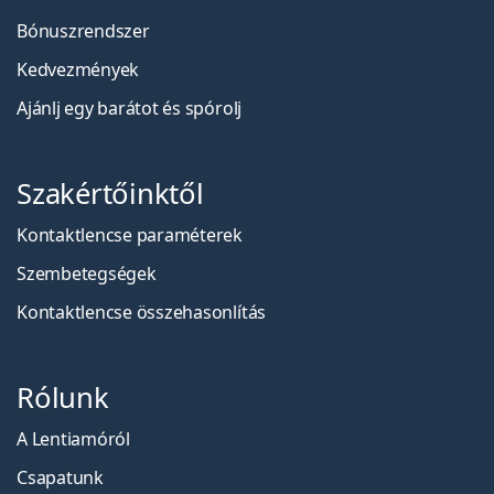
Bónuszrendszer
Kedvezmények
Ajánlj egy barátot és spórolj
Szakértőinktől
Kontaktlencse paraméterek
Szembetegségek
Kontaktlencse összehasonlítás
Rólunk
A Lentiamóról
Csapatunk