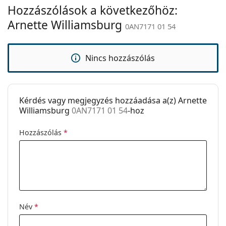
Hozzászólások a következőhöz:
Állítható
Nem
orrpárna:
Arnette Williamsburg
0AN7171 01 54
Clip-on:
Nem
Kiegészítők
Nincs hozzászólás
Tok:
Igen
Tisztítókendő:
Igen
Kérdés vagy megjegyzés hozzáadása a(z) Arnette
Egyéb
Williamsburg
0AN7171 01 54
-hoz
Nem:
Férfi
Hozzászólás
*
Kategória:
Dioptriás szemüvegek
Márka:
Arnette
Kód:
0AN7171 01 54
Név
*