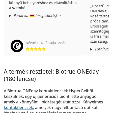
könnyű behelyezéshez és eltávolításhoz
Hosszú idej
a szemből.
ONEday-t, és
Fordítva:
(
megtekintés
)
közé tartozn
próbáltam.
Erősségük a 
számítógép el
is friss mara
szárazság. A 
Névtelen
,
6 hónapja ezelőtt
Értékelés: 5 az 5-ből
olyan puha, 
Fordítva:
nem is lenne
A 90 darabos
Piet
kényelmes: n
garantált el
A termék részletei: Biotrue ONEday
ajánlott azo
szemük és a
(180 lencse)
keresik!
A Biotrue ONEday kontaktlencsék HyperGelből
készülnek, egy új generációs bio-ihlette anyagból,
amely a könnyfilm lipidrétegét utánozza. Kényelmes
kontaktlencsék
, amelyek nagy felbontású optikát