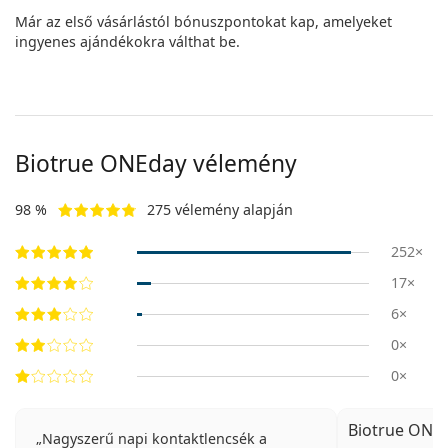
Már az első vásárlástól bónuszpontokat kap, amelyeket
ingyenes ajándékokra válthat be.
Biotrue ONEday vélemény
98 %
275 vélemény alapján
252×
17×
6×
0×
0×
Biotrue ONEd
Nagyszerű napi kontaktlencsék a