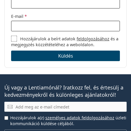
Lencsék
180
Meddig viselhető a Biotrue ONEday?
dobozonként:
E-mail
*
Súly:
564 g
Aludhat-e a Biotrue ONEday lencsékkel?
Egyéb
Hozzájárulok a beírt adatok
feldolgozásához
és a
Kategória:
Napi kontaktlencsék
megjegyzés közzétételéhez a weboldalon.
Mi a különbség a 30, 90 és 180 darabos Biotrue
Kontaktlencsék
ONEday csomagok között?
Küldés
Szférikus és aszférikus lencsék
Egyéb napi eldobható
kontaktlencsék
Új vagy a Lentiamónál? Iratkozz fel, és értesülj a
kedvezményekről és különleges ajánlatokról!
Acuvue Oasys 1-Day with HydraLuxe
E-mail
Lenjoy 1 Day Comfort
Miru 1 day
Precision1
Hozzájárulok a(z)
személyes adatok feldolgozásához
üzleti
kommunikáció küldése céljából.
SofLens Daily Disposable