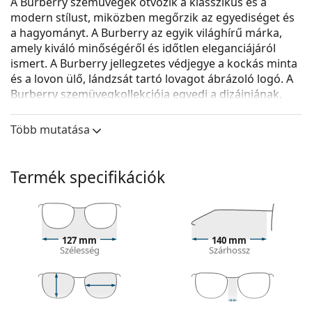
A Burberry szemüvegek ötvözik a klasszikus és a
modern stílust, miközben megőrzik az egyediséget és
a hagyományt. A Burberry az egyik világhírű márka,
amely kiváló minőségéről és időtlen eleganciájáról
ismert. A Burberry jellegzetes védjegye a kockás minta
és a lovon ülő, lándzsát tartó lovagot ábrázoló logó. A
Burberry szemüvegkollekciója egyedi a dizájnjának,
stílusának és a számos érdekes színkombinációnak
köszönhetően, amelyek minden alkalomra alkalmasak.
Több mutatása
A
Burberry 0BE2172 3001 52
női szemüveg.
Nézze meg, hogyan áll Önnek ez a szemüveg a
Termék specifikációk
Lentiamo virtuális próbafunkciójával.
Szemüvegkeret
A keret fekete színe tökéletesen illik a hideg
127 mm
140 mm
bőrtónushoz és a világos szőke, világosbarna vagy
Szélesség
Szárhossz
fekete hajhoz.
A szögletes keretek ideális választásnak
bizonyulnak kerek, ovális vagy háromszög alakú
arcformával rendelkezők számára.