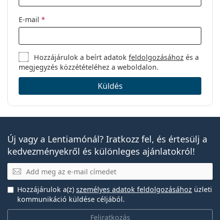
E-mail
*
Hozzájárulok a beírt adatok
feldolgozásához
és a
megjegyzés közzétételéhez a weboldalon.
Küldés
Új vagy a Lentiamónál? Iratkozz fel, és értesülj a
kedvezményekről és különleges ajánlatokról!
E-mail
Hozzájárulok a(z)
személyes adatok feldolgozásához
üzleti
kommunikáció küldése céljából.
Feliratkozás