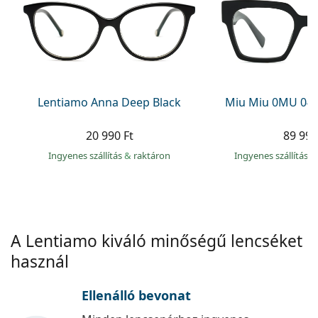
Precision
Total
Lentiamo Anna Deep Black
Miu Miu 0MU 04
20 990 Ft
89 990
Ingyenes szállítás
&
raktáron
Ingyenes szállítás
&
A Lentiamo kiváló minőségű lencséket
használ
Ellenálló bevonat