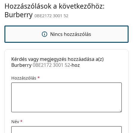
Hozzászólások a következőhöz:
Állítható
Nem
Ez orvostechnikai eszköz. Használat előtt olvasd el a
orrpárna:
Burberry
0BE2172 3001 52
használati útmutatót.
Kiegészítők
Tok:
Igen
Nincs hozzászólás
Tisztítókendő:
Igen
Egyéb
Kérdés vagy megjegyzés hozzáadása a(z)
Nem:
Női
Burberry
0BE2172 3001 52
-hoz
Kategória:
Dioptriás szemüvegek
Hozzászólás
*
Márka:
Burberry
Kód:
0BE2172 3001 52
Név
*