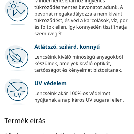
Minden lencsepárhoz ingyenes
tükröződésmentes bevonatot adunk. A
bevonat megakadályozza a nem kívánt
tükröződést, és véd a karcolások, víz, por
és foltok ellen, így könnyedén tisztíthatja
szemüvegét.
Átlátszó, szilárd, könnyű
Lencséink kiváló minőségű anyagokból
készülnek, amelyek kiváló optikát,
tartósságot és kényelmet biztosítanak.
UV védelem
Lencséink akár 100%-os védelmet
nyújtanak a nap káros UV sugarai ellen.
Termékleírás