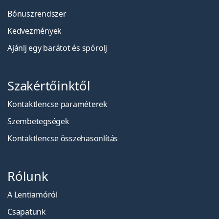
Bónuszrendszer
Kedvezmények
Ajánlj egy barátot és spórolj
Szakértőinktől
Kontaktlencse paraméterek
Szembetegségek
Kontaktlencse összehasonlítás
Rólunk
A Lentiamóról
Csapatunk