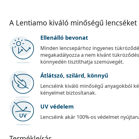
A Lentiamo kiváló minőségű lencséket
Ellenálló bevonat
Minden lencsepárhoz ingyenes tükröződé
megakadályozza a nem kívánt tükröződést, é
könnyedén tisztíthatja szemüvegét.
Átlátszó, szilárd, könnyű
Lencséink kiváló minőségű anyagokból kés
kényelmet biztosítanak.
UV védelem
Lencséink akár 100%-os védelmet nyújtana
Termékleírás