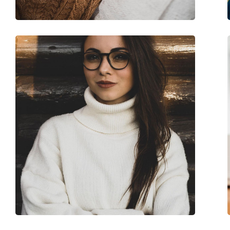
Márka:
Burberry
Kód:
0BE2205 3001 52