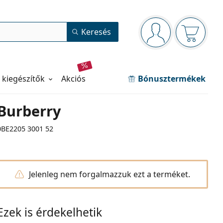
Navigációs panel
Keresés
Bejelentkezve
Kosara ür
 kiegészítők
akciós
Bónusztermékek
Burberry
0BE2205 3001 52
Jelenleg nem forgalmazzuk ezt a terméket.
Ezek is érdekelhetik