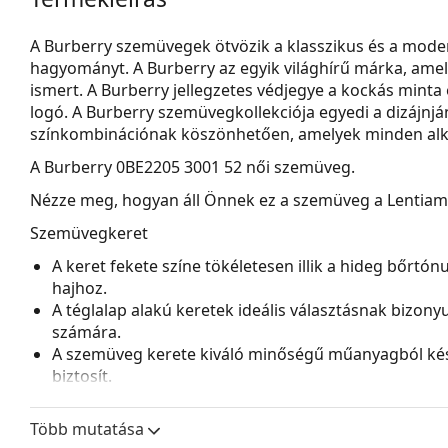
A Burberry szemüvegek ötvözik a klasszikus és a moder
hagyományt. A Burberry az egyik világhírű márka, amely
ismert. A Burberry jellegzetes védjegye a kockás minta 
logó. A Burberry szemüvegkollekciója egyedi a dizájnjá
színkombinációnak köszönhetően, amelyek minden alk
A
Burberry 0BE2205 3001 52
női szemüveg.
Nézze meg, hogyan áll Önnek ez a szemüveg a Lentiamo 
Szemüvegkeret
A keret fekete színe tökéletesen illik a hideg bőrtó
hajhoz.
A téglalap alakú keretek ideális választásnak bizon
számára.
A szemüveg kerete kiváló minőségű műanyagból kés
biztosít.
A teljes keretes szemüvegek a leggyakoribbak. Észrev
tartósak és teljesen körülveszik a lencséket, védve 
Több mutatása
lencséhez alkalmas, beleértve a vastagabb, nagyobb o