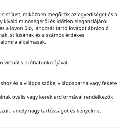
n stílust, miközben megőrzik az egyediséget és a
 kiváló minőségéről és időtlen eleganciájáról
és a lovon ülő, lándzsát tartó lovagot ábrázoló
nak, stílusának és a számos érdekes
alomra alkalmasak.
virtuális próbafunkciójával.
nushoz és a világos szőke, világosbarna vagy fekete
yulnak ovális vagy kerek arcformával rendelkezők
zült, amely nagy tartósságot és kényelmet
ehető kialakításukkal emelik stílusát. Erősek,
azokat a sérülésektől. Ez a kerettípus minden
ptikai teljesítményű lencséket is.