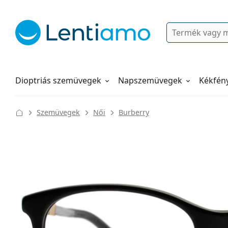
Keresés
Bejelentkezés
Navigációs menü
Folyadékok
Hogyan rendeljen
Dioptriás szemüvegek
Napszemüvegek
Kékfén
Szemüvegek
Női
Burberry