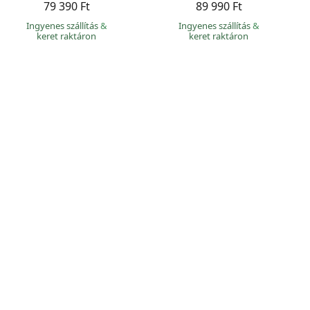
79 390 Ft
89 990 Ft
Ingyenes szállítás
&
Ingyenes szállítás
&
keret raktáron
keret raktáron