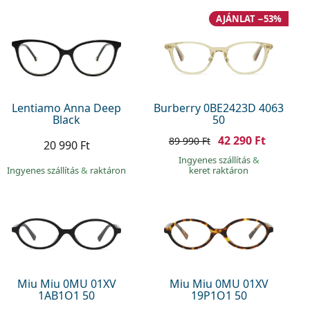
AJÁNLAT −53%
Lentiamo Anna Deep
Burberry 0BE2423D 4063
Black
50
42 290 Ft
89 990 Ft
20 990 Ft
Ingyenes szállítás
&
Ingyenes szállítás
&
raktáron
keret raktáron
Miu Miu 0MU 01XV
Miu Miu 0MU 01XV
1AB1O1 50
19P1O1 50