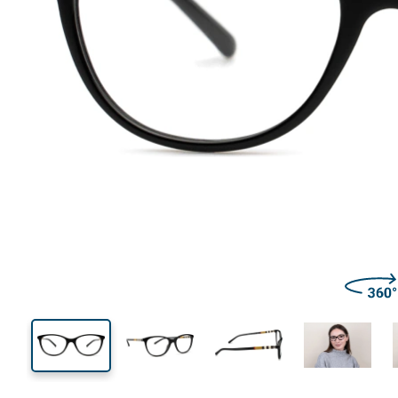
124 mm
Szélesség
Lencseszél
39 mm
52 mm
Lencsemagasság
Lencseszélesség