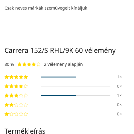
Csak neves márkák szemüvegeit kínáljuk.
Carrera
152/S RHL/9K 60
vélemény
80 %
2 vélemény alapján
1×
0×
1×
0×
0×
Termékleírás