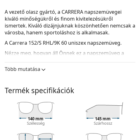
A vezető olasz gyártó, a CARRERA napszemüvegei
kiváló minőségükről és finom kivitelezésükről
ismertek. Kiváló dizájnjuknak köszönhetően nemcsak a
városba, hanem sportoláshoz is alkalmasak.
A
Carrera 152/S RHL/9K 60
uniszex napszemüveg.
Nézze meg, hogyan áll Önnek ez a napszemüveg a
Lentiamo virtuális próbafunkciójával.
Több mutatása
Napszemüvegkeret
A keret arany színe tökéletesen illik a meleg
bőrtónushoz és a sötét barna hajhoz.
Termék specifikációk
A szögletes napszemüvegkeretek
ideális
választásnak bizonyulnak kerek, ovális vagy
háromszög alakú arcformával rendelkezők
számára.
140 mm
145 mm
A napszemüveg kerete fémből készült, amely jól
Szélesség
Szárhossz
tartja az alakját és magas stabilitást biztosít.
Az állítható orrpárnák lehetővé teszik a szemüveg