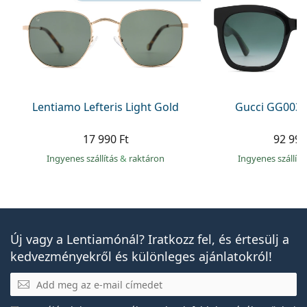
Lentiamo Lefteris Light Gold
Gucci GG0034
17 990 Ft
92 990
Ingyenes szállítás
&
raktáron
Ingyenes szállít
Új vagy a Lentiamónál? Iratkozz fel, és értesülj a
kedvezményekről és különleges ajánlatokról!
E-mail