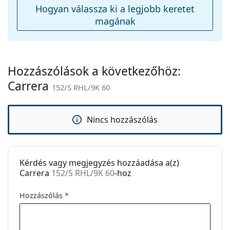
Hogyan válassza ki a legjobb keretet
Egyéb
magának
Nem:
Unisex
Kategória:
Napszemüvegek
Márka:
Carrera
Hozzászólások a következőhöz:
Carrera
Használat:
Divat
152/S RHL/9K 60
Kód:
152/S RHL/9K 60
Nincs hozzászólás
Kérdés vagy megjegyzés hozzáadása a(z)
Carrera
152/S RHL/9K 60
-hoz
Hozzászólás
*