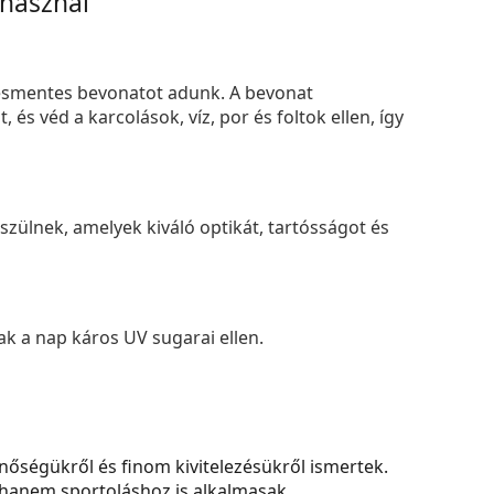
 használ
smentes bevonatot adunk. A bevonat
s véd a karcolások, víz, por és foltok ellen, így
zülnek, amelyek kiváló optikát, tartósságot és
k a nap káros UV sugarai ellen.
nőségükről és finom kivitelezésükről ismertek.
hanem sportoláshoz is alkalmasak.