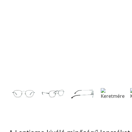
137 mm
Szélesség
Lencseszél
41 mm
50 mm
Lencsemagasság
Lencseszélesség