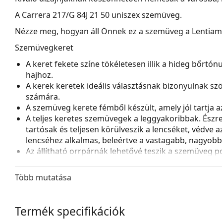
A
Carrera 217/G 84J 21 50
uniszex szemüveg.
Nézze meg, hogyan áll Önnek ez a szemüveg a Lentiamo 
Szemüvegkeret
A keret fekete színe tökéletesen illik a hideg bőrtó
hajhoz.
A kerek keretek ideális választásnak bizonyulnak sz
számára.
A szemüveg kerete fémből készült, amely jól tartja az 
A teljes keretes szemüvegek a leggyakoribbak. Észrev
tartósak és teljesen körülveszik a lencséket, védve 
lencséhez alkalmas, beleértve a vastagabb, nagyobb o
Az állítható orrpárnák lehetővé teszik a szemüveg p
a nagyobb kényelem érdekében. Az orrpárnák beállít
a sérülések vagy törések elkerülése érdekében.
Több mutatása
Kiegészítők
A szemüveget eredeti tokjában szállítjuk. A tok színe 
Termék specifikációk
A mellékelt kendő ideális a szemüvegek tisztítására