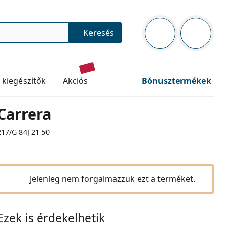
Navigációs panel
Keresés
Bejelentkezve
Kosara ür
 kiegészítők
akciós
Bónusztermékek
Carrera
217/G 84J 21 50
Jelenleg nem forgalmazzuk ezt a terméket.
Ezek is érdekelhetik