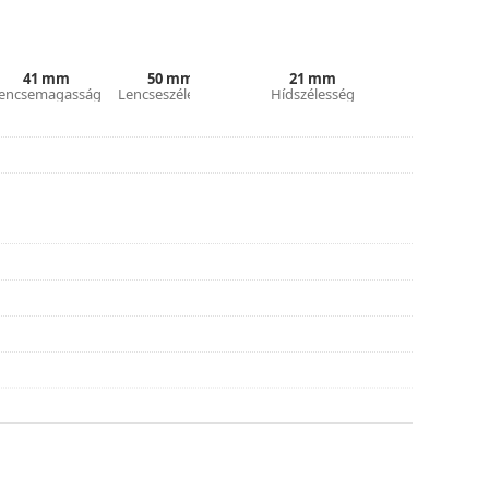
tílusokat találjon, vagy nézze meg
szemüveg
hoz.
41 mm
50 mm
21 mm
encsemagasság
Lencseszélesség
Hídszélesség
asználati útmutatót.