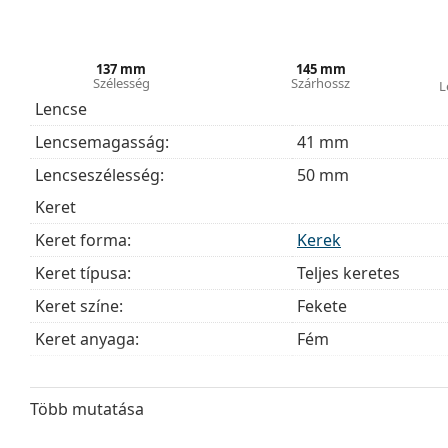
szövetzsák is tartozhat.
Fedezze fel a teljes
szemüveg
kínálatot, hogy további s
útmutatónkat
, ha segítségre van szüksége a választás
137 mm
145 mm
Szélesség
Szárhossz
L
Ez orvostechnikai eszköz. Használat előtt olvasd el a h
Lencse
Lencsemagasság:
41 mm
Lencseszélesség:
50 mm
Keret
Keret forma:
Kerek
Keret típusa:
Teljes keretes
Keret színe:
Fekete
Keret anyaga:
Fém
Méret:
M
Szélesség:
137 mm
Több mutatása
Szárhossz:
145 mm