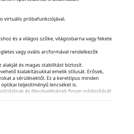
virtuális próbafunkciójával.
nushoz és a világos szőke, világosbarna vagy fekete
ögletes vagy ovális arcformával rendelkezők
alakját és magas stabilitást biztosít.
ehető kialakításukkal emelik stílusát. Erősek,
azokat a sérülésektől. Ez a kerettípus minden
ptikai teljesítményű lencséket is.
ozíciójának és illeszkedésének finom módosítását
ását mindig tapasztalt optikusnak kell elvégeznie
és kialakítása eltérő lehet.
 és ápolására. Egyes modellekhez kendő helyett