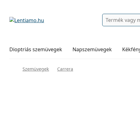
Keresés
Bejelentkezés
Navigációs menü
Folyadékok
Hogyan rendeljen
Dioptriás szemüvegek
Napszemüvegek
Kékfén
Szemüvegek
Carrera