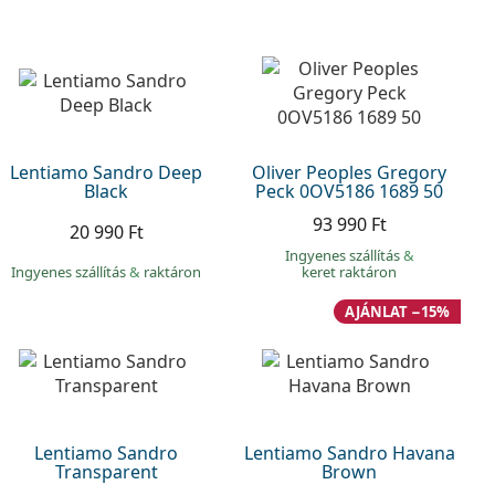
Lentiamo Sandro Deep
Oliver Peoples Gregory
Black
Peck 0OV5186 1689 50
93 990 Ft
20 990 Ft
Ingyenes szállítás
&
Ingyenes szállítás
&
raktáron
keret raktáron
AJÁNLAT −15%
Lentiamo Sandro
Lentiamo Sandro Havana
Transparent
Brown