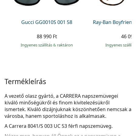
Precision
Total
Gucci GG0010S 001 58
Ray-Ban Boyfriend
88 990 Ft
46 090
Ingyenes szállítás
&
raktáron
Ingyenes szállít
Termékleírás
A vezető olasz gyártó, a CARRERA napszemüvegei
kiváló minőségükről és finom kivitelezésükről
ismertek. Kiváló dizájnjuknak köszönhetően nemcsak a
városba, hanem sportoláshoz is alkalmasak.
A
Carrera 8041/S 003 UC 53
férfi napszemüveg.