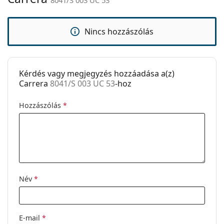
Kód:
8041/S 003 UC 53
Nincs hozzászólás
Kérdés vagy megjegyzés hozzáadása a(z)
Carrera
8041/S 003 UC 53
-hoz
Hozzászólás
*
Név
*
E-mail
*