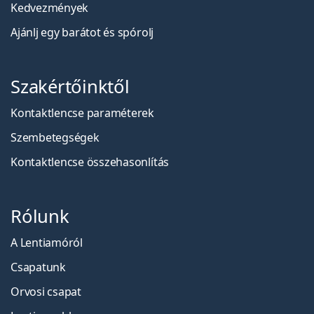
Kedvezmények
Ajánlj egy barátot és spórolj
Szakértőinktől
Kontaktlencse paraméterek
Szembetegségek
Kontaktlencse összehasonlítás
Rólunk
A Lentiamóról
Csapatunk
Orvosi csapat