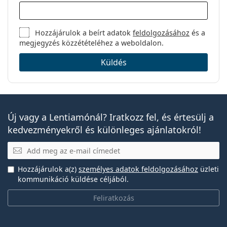
Hozzájárulok a beírt adatok
feldolgozásához
és a
megjegyzés közzétételéhez a weboldalon.
Küldés
Új vagy a Lentiamónál? Iratkozz fel, és értesülj a
kedvezményekről és különleges ajánlatokról!
E-mail
Hozzájárulok a(z)
személyes adatok feldolgozásához
üzleti
kommunikáció küldése céljából.
Feliratkozás