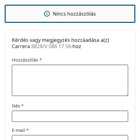
Rugós zsanér:
Igen
Kiegészítők
Nincs hozzászólás
Tok:
Igen
Tisztítókendő:
Igen
Kérdés vagy megjegyzés hozzáadása a(z)
Egyéb
Carrera
8828/V 086 17 56
-hoz
Nem:
Férfi
Hozzászólás
*
Kategória:
Dioptriás szemüvegek
Márka:
Carrera
Kód:
8828/V 086 17 56
Név
*
E-mail
*