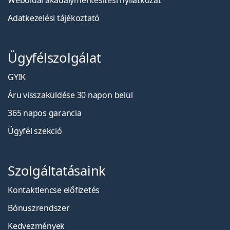
Weboldal akadálymentesítési nyilatkozat
Adatkezelési tájékoztató
Ügyfélszolgálat
GYIK
Áru visszaküldése 30 napon belül
365 napos garancia
Ügyfél szekció
Szolgáltatásaink
Kontaktlencse előfizetés
Bónuszrendszer
Kedvezmények