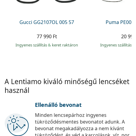
Precision
Total
Gucci GG2107OL 005 57
Puma PE0027
77 990 Ft
20 990
Ingyenes szállítás
&
keret raktáron
Ingyenes szállítás
&
A Lentiamo kiváló minőségű lencséket
használ
Ellenálló bevonat
Minden lencsepárhoz ingyenes
tükröződésmentes bevonatot adunk. A
bevonat megakadályozza a nem kívánt
tükröződést, és véd a karcolások, víz, por