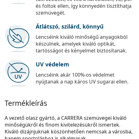
és foltok ellen, így könnyedén tisztíthatja
szemüvegét.
Átlátszó, szilárd, könnyű
Lencséink kiváló minőségű anyagokból
készülnek, amelyek kiváló optikát,
tartósságot és kényelmet biztosítanak.
UV védelem
Lencséink akár 100%-os védelmet
nyújtanak a nap káros UV sugarai ellen.
Termékleírás
A vezető olasz gyártó, a CARRERA szemüvegei kiváló
minőségükről és finom kivitelezésükről ismertek.
Kiváló dizájnjuknak köszönhetően nemcsak a városba,
hanem sportoláshoz is alkalmasak.