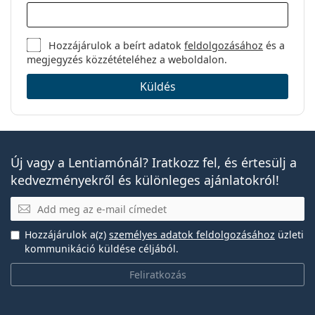
Hozzájárulok a beírt adatok
feldolgozásához
és a
megjegyzés közzétételéhez a weboldalon.
Küldés
Új vagy a Lentiamónál? Iratkozz fel, és értesülj a
kedvezményekről és különleges ajánlatokról!
E-mail
Hozzájárulok a(z)
személyes adatok feldolgozásához
üzleti
kommunikáció küldése céljából.
Feliratkozás