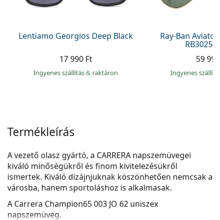
Precision
Total
Lentiamo Georgios Deep Black
Ray-Ban Aviator
RB3025 0
17 990 Ft
59 990
Ingyenes szállítás
&
raktáron
Ingyenes szállít
Termékleírás
A vezető olasz gyártó, a CARRERA napszemüvegei
kiváló minőségükről és finom kivitelezésükről
ismertek. Kiváló dizájnjuknak köszönhetően nemcsak a
városba, hanem sportoláshoz is alkalmasak.
A
Carrera Champion65 003 JO 62
uniszex
napszemüveg.