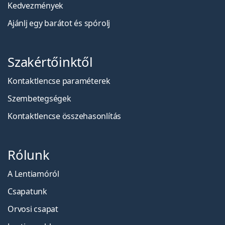
Kedvezmények
Ajánlj egy barátot és spórolj
Szakértőinktől
Kontaktlencse paraméterek
Szembetegségek
Kontaktlencse összehasonlítás
Rólunk
A Lentiamóról
Csapatunk
Orvosi csapat