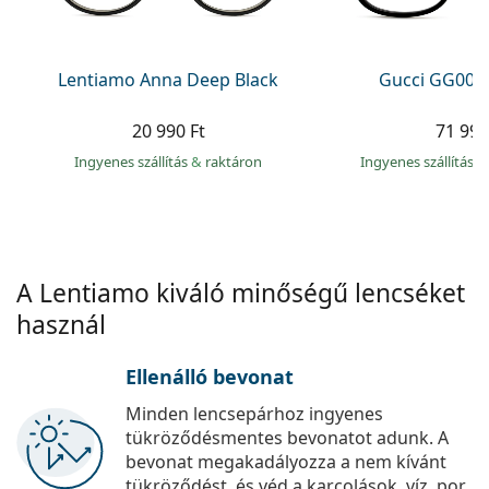
Precision
Total
Lentiamo Anna Deep Black
Gucci GG002
20 990 Ft
71 990
Ingyenes szállítás
&
raktáron
Ingyenes szállítás
&
A Lentiamo kiváló minőségű lencséket
használ
Ellenálló bevonat
Minden lencsepárhoz ingyenes
tükröződésmentes bevonatot adunk. A
bevonat megakadályozza a nem kívánt
tükröződést, és véd a karcolások, víz, por