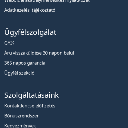
Weboldal akadálymentesítési nyilatkozat
Adatkezelési tájékoztató
Ügyfélszolgálat
GYIK
Áru visszaküldése 30 napon belül
365 napos garancia
Ügyfél szekció
Szolgáltatásaink
Kontaktlencse előfizetés
Bónuszrendszer
Kedvezmények