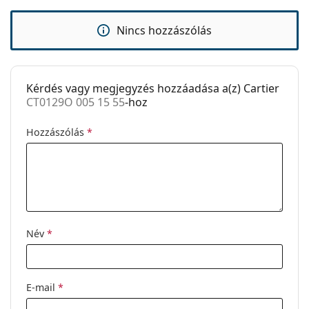
Márka:
Cartier
Kód:
CT0129O 005 15 55
Nincs hozzászólás
Kérdés vagy megjegyzés hozzáadása a(z) Cartier
CT0129O 005 15 55
-hoz
Hozzászólás
*
Név
*
E-mail
*