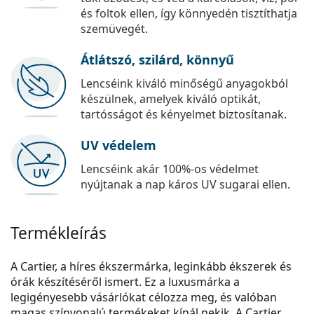
és foltok ellen, így könnyedén tisztíthatja
szemüvegét.
Átlátszó, szilárd, könnyű
Lencséink kiváló minőségű anyagokból
készülnek, amelyek kiváló optikát,
tartósságot és kényelmet biztosítanak.
UV védelem
Lencséink akár 100%-os védelmet
nyújtanak a nap káros UV sugarai ellen.
Termékleírás
A Cartier, a híres ékszermárka, leginkább ékszerek és
órák készítéséről ismert. Ez a luxusmárka a
legigényesebb vásárlókat célozza meg, és valóban
magas színvonalú termékeket kínál nekik. A Cartier