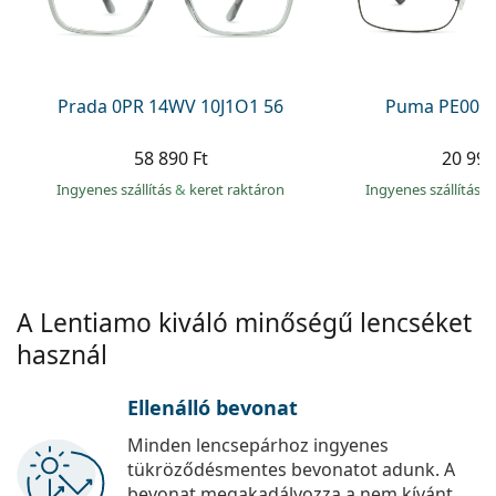
Precision
Total
Prada 0PR 14WV 10J1O1 56
Puma PE0027
58 890 Ft
20 990
Ingyenes szállítás
&
keret raktáron
Ingyenes szállítás
&
A Lentiamo kiváló minőségű lencséket
használ
Ellenálló bevonat
Minden lencsepárhoz ingyenes
tükröződésmentes bevonatot adunk. A
bevonat megakadályozza a nem kívánt