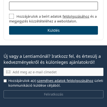
Hozzájárulok a beírt adatok
feldolgozásához
és a
megjegyzés közzétételéhez a weboldalon.
Küldés
Új vagy a Lentiamónál? Iratkozz fel, és értesülj a
kedvezményekről és különleges ajánlatokról!
E-mail
Hozzájárulok a(z)
személyes adatok feldolgozásához
üzleti
kommunikáció küldése céljából.
Feliratkozás