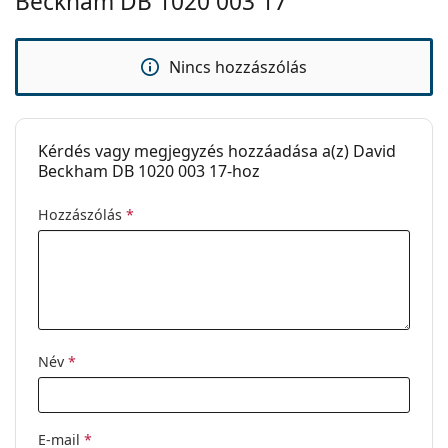
Beckham DB 1020 003 17
stílusokat találjon, vagy nézze meg
szemüveg
útmutatónkat
, ha segítségre van szüksége a
választáshoz.
Nincs hozzászólás
Ez orvostechnikai eszköz. Használat előtt olvasd el a
használati útmutatót.
Kérdés vagy megjegyzés hozzáadása a(z) David
Beckham DB 1020 003 17-hoz
Hozzászólás
*
Név
*
E-mail
*