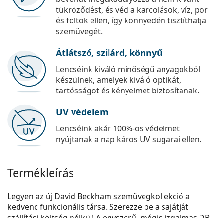
tükröződést, és véd a karcolások, víz, por
és foltok ellen, így könnyedén tisztíthatja
szemüvegét.
Átlátszó, szilárd, könnyű
Lencséink kiváló minőségű anyagokból
készülnek, amelyek kiváló optikát,
tartósságot és kényelmet biztosítanak.
UV védelem
Lencséink akár 100%-os védelmet
nyújtanak a nap káros UV sugarai ellen.
Termékleírás
Legyen az új David Beckham szemüvegkollekció a
kedvenc funkcionális társa. Szerezze be a sajátját
szállítási költség nélkül! A egyszerű, mégis izgalmas DB