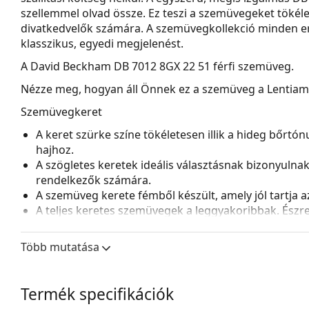
szellemmel olvad össze. Ez teszi a szemüvegeket tökéle
divatkedvelők számára. A szemüvegkollekció minden erő
klasszikus, egyedi megjelenést.
A
David Beckham DB 7012 8GX 22 51
férfi szemüveg.
Nézze meg, hogyan áll Önnek ez a szemüveg a Lentiamo 
Szemüvegkeret
A keret szürke színe tökéletesen illik a hideg bőrtó
hajhoz.
A szögletes keretek ideális választásnak bizonyulna
rendelkezők számára.
A szemüveg kerete fémből készült, amely jól tartja az 
A teljes keretes szemüvegek a leggyakoribbak. Észrev
tartósak és teljesen körülveszik a lencséket, védve 
lencséhez alkalmas, beleértve a vastagabb, nagyobb o
Több mutatása
Az állítható orrpárnák lehetővé teszik a szemüveg p
a nagyobb kényelem érdekében. Az orrpárnák beállít
a sérülések vagy törések elkerülése érdekében.
Termék specifikációk
Kiegészítők