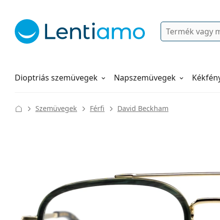
Keresés
Bejelentkezés
Navigációs menü
Folyadékok
Hogyan rendeljen
Dioptriás szemüvegek
Napszemüvegek
Kékfén
Szemüvegek
Férfi
David Beckham