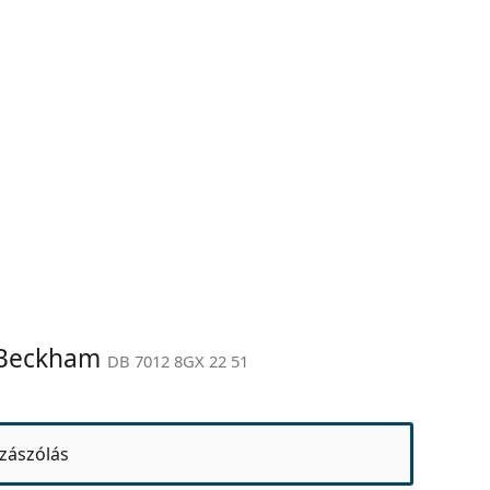
d Beckham
DB 7012 8GX 22 51
zászólás