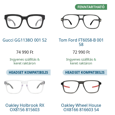
FENNTARTHATÓ
Gucci GG1138O 001 52
Tom Ford FT6058-B 001
58
74 990 Ft
72 990 Ft
Ingyenes szállítás
&
Ingyenes szállítás
&
keret raktáron
keret raktáron
HEADSET KOMPATIBILIS
HEADSET KOMPATIBILIS
Oakley Holbrook RX
Oakley Wheel House
OX8156 815603
OX8166 816603 54