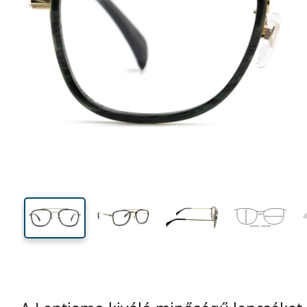
135 mm
Szélesség
Lencseszél
42 mm
51 mm
Lencsemagasság
Lencseszélesség