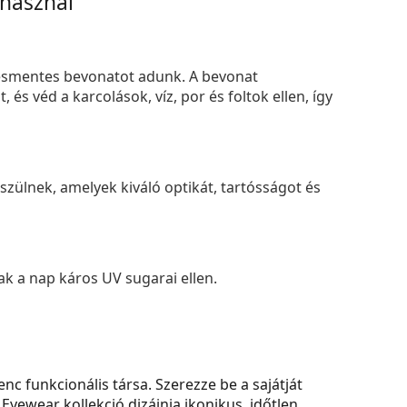
 használ
smentes bevonatot adunk. A bevonat
s véd a karcolások, víz, por és foltok ellen, így
zülnek, amelyek kiváló optikát, tartósságot és
k a nap káros UV sugarai ellen.
c funkcionális társa. Szerezze be a sajátját
 Eyewear kollekció dizájnja ikonikus, időtlen