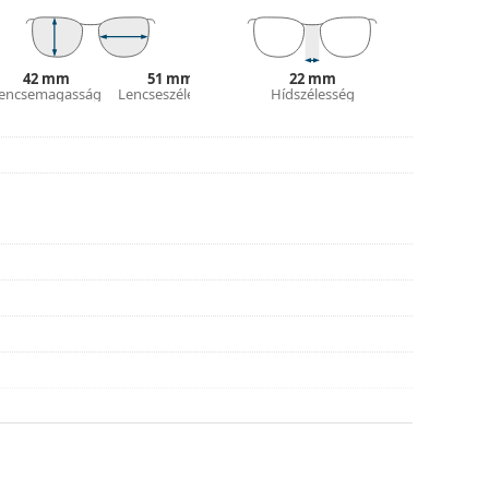
és kialakítása eltérő lehet.
 és ápolására. Egyes modellekhez kendő helyett
42 mm
51 mm
22 mm
encsemagasság
Lencseszélesség
Hídszélesség
tílusokat találjon, vagy nézze meg
szemüveg
hoz.
asználati útmutatót.