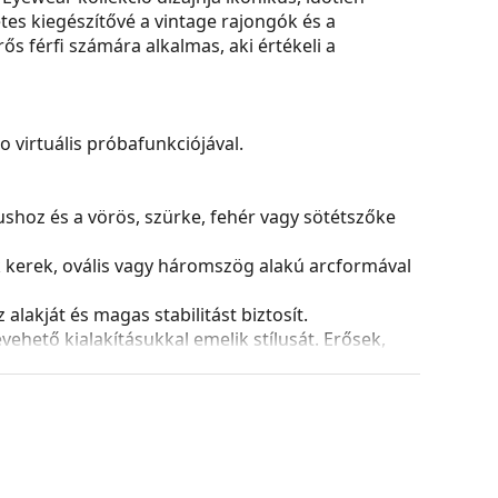
tes kiegészítővé a vintage rajongók és a
s férfi számára alkalmas, aki értékeli a
virtuális próbafunkciójával.
nushoz és a vörös, szürke, fehér vagy sötétszőke
k kerek, ovális vagy háromszög alakú arcformával
alakját és magas stabilitást biztosít.
ehető kialakításukkal emelik stílusát. Erősek,
azokat a sérülésektől. Ez a kerettípus minden
ptikai teljesítményű lencséket is.
ozíciójának és illeszkedésének finom módosítását
ását mindig tapasztalt optikusnak kell elvégeznie