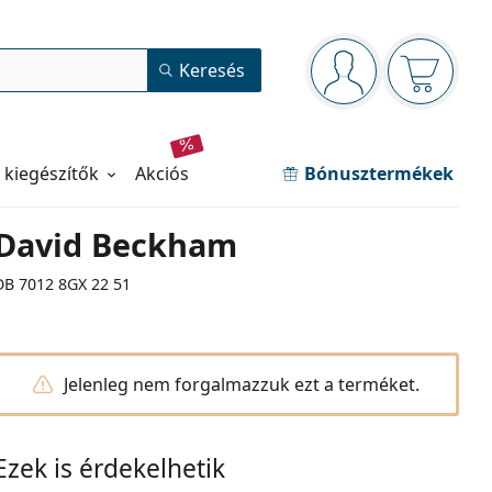
Navigációs panel
Keresés
Bejelentkezve
Kosara ür
 kiegészítők
akciós
Bónusztermékek
David Beckham
DB 7012 8GX 22 51
Jelenleg nem forgalmazzuk ezt a terméket.
Ezek is érdekelhetik