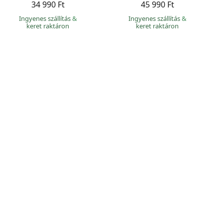
34 990 Ft
45 990 Ft
Ingyenes szállítás
&
Ingyenes szállítás
&
keret raktáron
keret raktáron