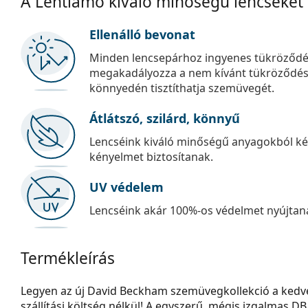
A Lentiamo kiváló minőségű lencséket
Ellenálló bevonat
Minden lencsepárhoz ingyenes tükröződé
megakadályozza a nem kívánt tükröződést, é
könnyedén tisztíthatja szemüvegét.
Átlátszó, szilárd, könnyű
Lencséink kiváló minőségű anyagokból kés
kényelmet biztosítanak.
UV védelem
Lencséink akár 100%-os védelmet nyújtana
Termékleírás
Legyen az új David Beckham szemüvegkollekció a kedven
szállítási költség nélkül! A egyszerű, mégis izgalmas DB