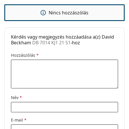
Kiegészítők
választáshoz.
Tok:
Igen
Nincs hozzászólás
Ez orvostechnikai eszköz. Használat előtt olvasd el a
Tisztítókendő:
Igen
használati útmutatót.
Egyéb
Kérdés vagy megjegyzés hozzáadása a(z) David
Nem:
Férfi
Beckham
DB 7014 KJ1 21 51
-hoz
Kategória:
Dioptriás szemüvegek
Hozzászólás
*
Márka:
David Beckham
Kód:
DB 7014 KJ1 21 51
Név
*
E-mail
*