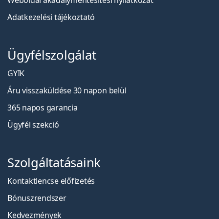
Weboldal akadálymentesítési nyilatkozat
Adatkezelési tájékoztató
Ügyfélszolgálat
GYIK
Áru visszaküldése 30 napon belül
365 napos garancia
Ügyfél szekció
Szolgáltatásaink
Kontaktlencse előfizetés
Bónuszrendszer
Kedvezmények