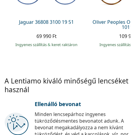
Precision
Total
Jaguar 36808 3100 19 51
Oliver Peoples O´
1011 
69 990 Ft
109 99
Ingyenes szállítás
&
keret raktáron
Ingyenes szállítás
&
A Lentiamo kiváló minőségű lencséket
használ
Ellenálló bevonat
Minden lencsepárhoz ingyenes
tükröződésmentes bevonatot adunk. A
bevonat megakadályozza a nem kívánt
tükröződést, és véd a karcolások, víz, por