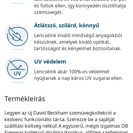
és foltok ellen, így könnyedén tisztíthatja
szemüvegét.
Átlátszó, szilárd, könnyű
Lencséink kiváló minőségű anyagokból
készülnek, amelyek kiváló optikát,
tartósságot és kényelmet biztosítanak.
UV védelem
Lencséink akár 100%-os védelmet
nyújtanak a nap káros UV sugarai ellen.
Termékleírás
Legyen az új David Beckham szemüvegkollekció a
kedvenc funkcionális társa. Szerezze be a sajátját
szállítási költség nélkül! A egyszerű, mégis izgalmas DB
Eyewear kollekció dizájnja ikonikus, időtlen szellemmel