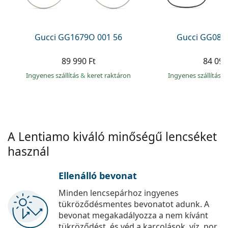
Precision
Total
Gucci GG1679O 001 56
Gucci GG083
89 990 Ft
84 090
Ingyenes szállítás
&
keret raktáron
Ingyenes szállítás
&
A Lentiamo kiváló minőségű lencséket
használ
Ellenálló bevonat
Minden lencsepárhoz ingyenes
tükröződésmentes bevonatot adunk. A
bevonat megakadályozza a nem kívánt
tükröződést, és véd a karcolások, víz, por