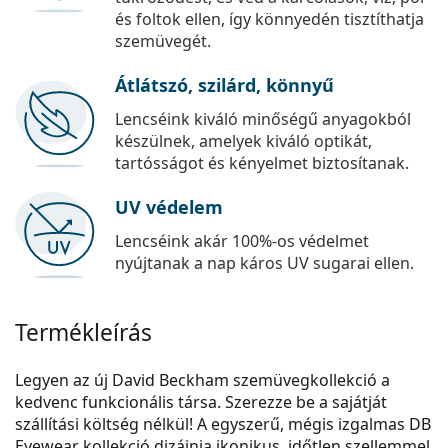
és foltok ellen, így könnyedén tisztíthatja
szemüvegét.
Átlátszó, szilárd, könnyű
Lencséink kiváló minőségű anyagokból
készülnek, amelyek kiváló optikát,
tartósságot és kényelmet biztosítanak.
UV védelem
Lencséink akár 100%-os védelmet
nyújtanak a nap káros UV sugarai ellen.
Termékleírás
Legyen az új David Beckham szemüvegkollekció a
kedvenc funkcionális társa. Szerezze be a sajátját
szállítási költség nélkül! A egyszerű, mégis izgalmas DB
Eyewear kollekció dizájnja ikonikus, időtlen szellemmel