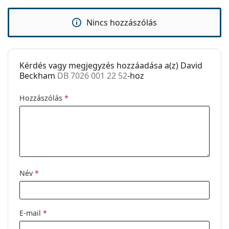
Rugós zsanér:
Nem
Ez orvostechnikai eszköz. Használat előtt olvasd el a
Kiegészítők
használati útmutatót.
Nincs hozzászólás
Tok:
Igen
Tisztítókendő:
Igen
Kérdés vagy megjegyzés hozzáadása a(z) David
Egyéb
Beckham
DB 7026 001 22 52
-hoz
Nem:
Férfi
Hozzászólás
*
Kategória:
Dioptriás szemüvegek
Márka:
David Beckham
Kód:
DB 7026 001 22 52
Név
*
E-mail
*