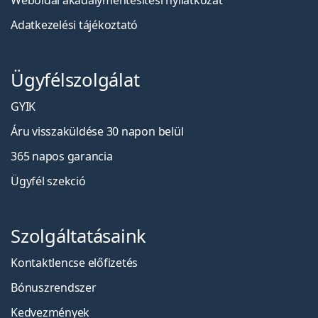
Weboldal akadálymentesítési nyilatkozat
Adatkezelési tájékoztató
Ügyfélszolgálat
GYIK
Áru visszaküldése 30 napon belül
365 napos garancia
Ügyfél szekció
Szolgáltatásaink
Kontaktlencse előfizetés
Bónuszrendszer
Kedvezmények