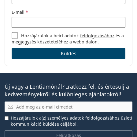
E-mail
*
Hozzájárulok a beírt adatok
feldolgozásához
és a
megjegyzés közzétételéhez a weboldalon.
Küldés
Új vagy a Lentiamónál? Iratkozz fel, és értesülj a
kedvezményekről és különleges ajánlatokról!
E-mail
Hozzájárulok a(z)
személyes adatok feldolgozásához
üzleti
kommunikáció küldése céljából.
Feliratkozás