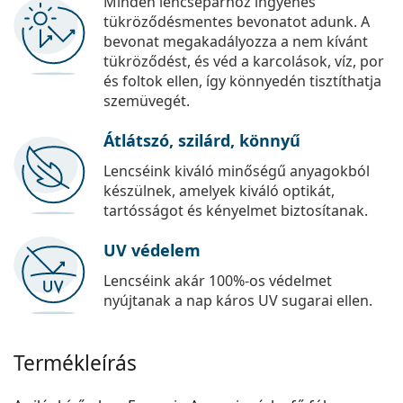
Minden lencsepárhoz ingyenes
tükröződésmentes bevonatot adunk. A
bevonat megakadályozza a nem kívánt
tükröződést, és véd a karcolások, víz, por
és foltok ellen, így könnyedén tisztíthatja
szemüvegét.
Átlátszó, szilárd, könnyű
Lencséink kiváló minőségű anyagokból
készülnek, amelyek kiváló optikát,
tartósságot és kényelmet biztosítanak.
UV védelem
Lencséink akár 100%-os védelmet
nyújtanak a nap káros UV sugarai ellen.
Termékleírás