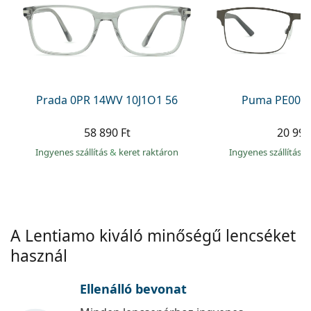
Precision
Total
Prada 0PR 14WV 10J1O1 56
Puma PE0027
58 890 Ft
20 990
Ingyenes szállítás
&
keret raktáron
Ingyenes szállítás
&
A Lentiamo kiváló minőségű lencséket
használ
Ellenálló bevonat