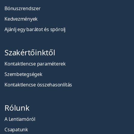
Bónuszrendszer
Kedvezmények
Ajánlj egy barátot és spórolj
Szakértőinktől
Kontaktlencse paraméterek
Szembetegségek
Kontaktlencse összehasonlítás
Rólunk
A Lentiamóról
Csapatunk