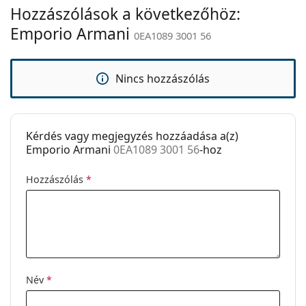
Hozzászólások a következőhöz:
Állítható
Nem
orrpárna:
Emporio Armani
0EA1089 3001 56
Kiegészítők
Tok:
Igen
Nincs hozzászólás
Tisztítókendő:
Igen
Egyéb
Kérdés vagy megjegyzés hozzáadása a(z)
Nem:
Férfi
Emporio Armani
0EA1089 3001 56
-hoz
Kategória:
Dioptriás szemüvegek
Hozzászólás
*
Márka:
Emporio Armani
Kód:
0EA1089 3001 56
Név
*