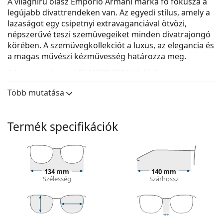
A világhírű olasz Emporio Armani márka fő fókusza a
legújabb divattrendeken van. Az egyedi stílus, amely a
lazaságot egy csipetnyi extravaganciával ötvözi,
népszerűvé teszi szemüvegeiket minden divatrajongó
körében. A szemüvegkollekciót a luxus, az elegancia és
a magas művészi kézművesség határozza meg.
A
Emporio Armani 0EA1089 3001 56
férfi szemüveg.
Nézze meg, hogyan áll Önnek ez a szemüveg a
Több mutatása
Lentiamo virtuális próbafunkciójával.
Szemüvegkeret
Termék specifikációk
A keret fekete színe tökéletesen illik a hideg
bőrtónushoz és a világos szőke, világosbarna vagy
fekete hajhoz.
A téglalap alakú keretek ideális választásnak
134 mm
140 mm
bizonyulnak ovális vagy kerek arcformával
Szélesség
Szárhossz
rendelkezők számára.
A szemüveg kerete fémből készült, amely jól tartja
az alakját és magas stabilitást biztosít.
A teljes keretes szemüvegek a leggyakoribbak.