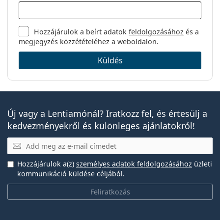
Hozzájárulok a beírt adatok
feldolgozásához
és a
megjegyzés közzétételéhez a weboldalon.
Küldés
Új vagy a Lentiamónál? Iratkozz fel, és értesülj a
kedvezményekről és különleges ajánlatokról!
E-mail
Hozzájárulok a(z)
személyes adatok feldolgozásához
üzleti
kommunikáció küldése céljából.
Feliratkozás