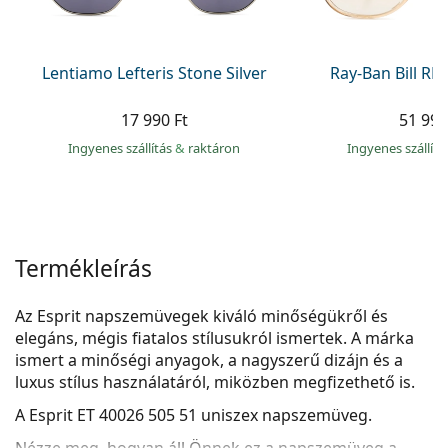
Precision
Total
Lentiamo Lefteris Stone Silver
Ray-Ban Bill R
17 990 Ft
51 990
Ingyenes szállítás
&
raktáron
Ingyenes szállít
Termékleírás
Az Esprit napszemüvegek kiváló minőségükről és
elegáns, mégis fiatalos stílusukról ismertek. A márka
ismert a minőségi anyagok, a nagyszerű dizájn és a
luxus stílus használatáról, miközben megfizethető is.
A
Esprit ET 40026 505 51
uniszex napszemüveg.