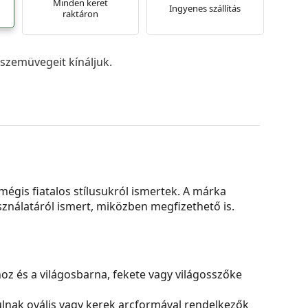
Minden keret
Ingyenes szállítás
raktáron
szemüvegeit kínáljuk.
égis fiatalos stílusukról ismertek. A márka
sználatáról ismert, miközben megfizethető is.
hoz és a világosbarna, fekete vagy világosszőke
yulnak ovális vagy kerek arcformával rendelkezők