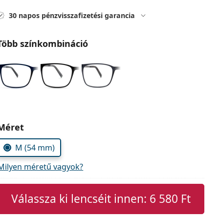
30 napos pénzvisszafizetési garancia
Több színkombináció
Méret
M (54 mm)
Milyen méretű vagyok?
Válassza ki lencséit innen:
6 580 Ft