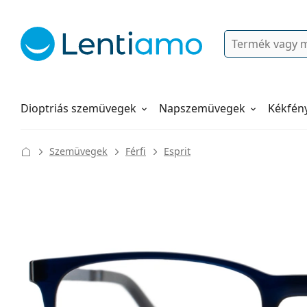
Keresés
Bejelentkezés
Navigációs menü
Folyadékok
Hogyan rendeljen
Dioptriás szemüvegek
Napszemüvegek
Kékfén
Szemüvegek
Férfi
Esprit