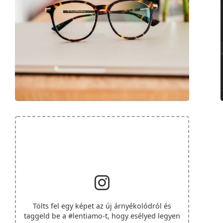
Tölts fel egy képet az új árnyékolódról és
taggeld be a
#lentiamo
-t, hogy esélyed legyen