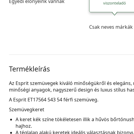
Egyedi előnyeink vannak
viszonteladó
Csak neves márkák 
Termékleírás
Az Esprit szemüvegek kiváló minőségükről és elegáns, m
minőségi anyagok, nagyszerű design és luxus stílus ha
A
Esprit ET17564 543 54
férfi szemüveg.
Szemüvegkeret
A keret kék színe tökéletesen illik a hűvös bőrtónus
hajhoz.
A téglalap alakú keretek ideális választásnak bizon