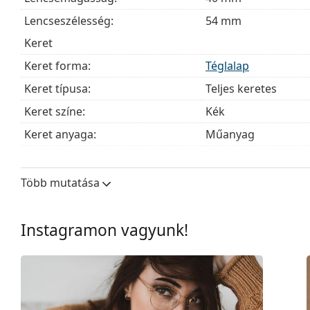
Lencseszélesség:
54 mm
Keret
Keret forma:
Téglalap
Keret típusa:
Teljes keretes
Keret színe:
Kék
Keret anyaga:
Műanyag
Méret:
M
Szélesség:
135 mm
Több mutatása
Szárhossz:
145 mm
Hídszélesség:
19 mm
Instagramon vagyunk!
Súly:
100 g
Állítható orrpárna:
Nem
Rugós zsanér:
Nem