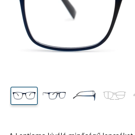
135 mm
Szélesség
Lencseszél
40 mm
54 mm
Lencsemagasság
Lencseszélesség