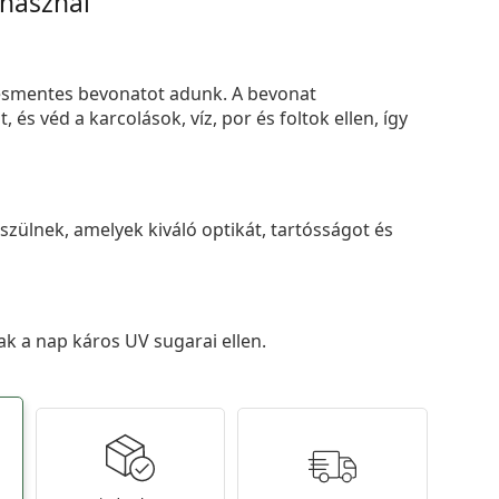
 használ
smentes bevonatot adunk. A bevonat
s véd a karcolások, víz, por és foltok ellen, így
zülnek, amelyek kiváló optikát, tartósságot és
k a nap káros UV sugarai ellen.