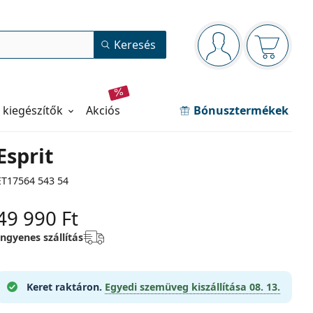
Navigációs panel
Keresés
Bejelentkezve
Kosara ür
 kiegészítők
akciós
Bónusztermékek
Esprit
ET17564 543 54
49 990 Ft
Ingyenes szállítás
Keret raktáron.
Egyedi szemüveg kiszállítása
08. 13.