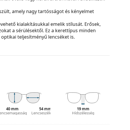
zült, amely nagy tartósságot és kényelmet
ehető kialakításukkal emelik stílusát. Erősek,
azokat a sérülésektől. Ez a kerettípus minden
ptikai teljesítményű lencséket is.
és kialakítása eltérő lehet.
 és ápolására. Egyes modellekhez kendő helyett
tílusokat találjon, vagy nézze meg
szemüveg
hoz.
asználati útmutatót.
40 mm
54 mm
19 mm
encsemagasság
Lencseszélesség
Hídszélesség