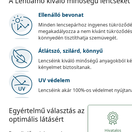
A Lentiamo kiváló minőségű lencséket
Ellenálló bevonat
Minden lencsepárhoz ingyenes tükröződé
megakadályozza a nem kívánt tükröződést, é
könnyedén tisztíthatja szemüvegét.
Átlátszó, szilárd, könnyű
Lencséink kiváló minőségű anyagokból kés
kényelmet biztosítanak.
UV védelem
Lencséink akár 100%-os védelmet nyújtana
Egyértelmű választás az
optimális látásért
Hivatalos