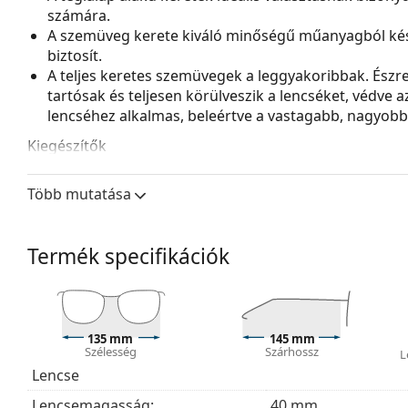
számára.
A szemüveg kerete kiváló minőségű műanyagból kés
biztosít.
A teljes keretes szemüvegek a leggyakoribbak. Észrev
tartósak és teljesen körülveszik a lencséket, védve 
lencséhez alkalmas, beleértve a vastagabb, nagyobb o
Kiegészítők
A szemüveget eredeti tokjában szállítjuk. A tok színe 
Több mutatása
A mellékelt kendő ideális a szemüvegek tisztítására
szövetzsák is tartozhat.
Fedezze fel a teljes
szemüveg
kínálatot, hogy további s
Termék specifikációk
útmutatónkat
, ha segítségre van szüksége a választás
Ez orvostechnikai eszköz. Használat előtt olvasd el a h
135 mm
145 mm
Szélesség
Szárhossz
L
Lencse
Lencsemagasság:
40 mm