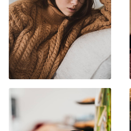
Kiegészítők
Tok:
Igen
Tisztítókendő:
Igen
Egyéb
Nem:
Férfi
Kategória:
Dioptriás szemüve
Márka:
Esprit
Kód:
ET17564 543 54