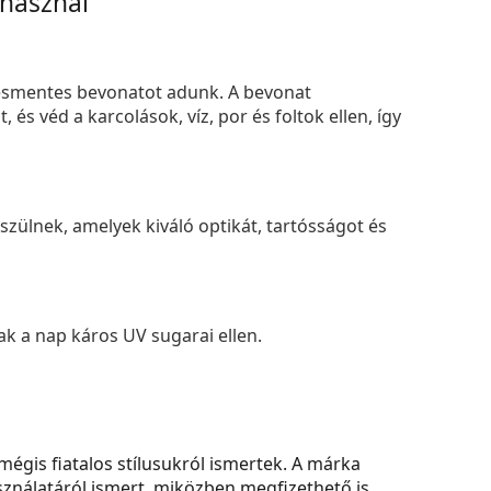
 használ
smentes bevonatot adunk. A bevonat
s véd a karcolások, víz, por és foltok ellen, így
zülnek, amelyek kiváló optikát, tartósságot és
k a nap káros UV sugarai ellen.
égis fiatalos stílusukról ismertek. A márka
sználatáról ismert, miközben megfizethető is.