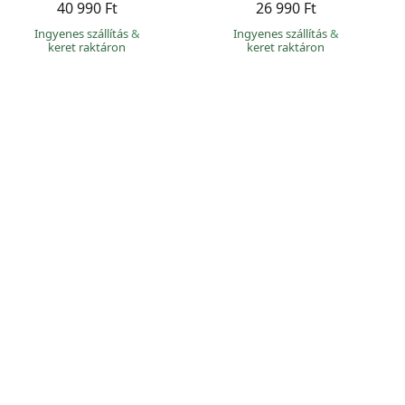
40 990 Ft
26 990 Ft
Ingyenes szállítás
&
Ingyenes szállítás
&
keret raktáron
keret raktáron