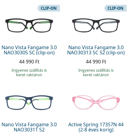
CLIP-ON
CLIP-ON
Nano Vista Fangame 3.0
Nano Vista Fangame 3.0
NAO30305 SC (clip-on)
NAO30313 SC 52 (clip-on)
44 990 Ft
44 990 Ft
Ingyenes szállítás
&
Ingyenes szállítás
&
keret raktáron
keret raktáron
Nano Vista Fangame 3.0
Active Spring 17357N 44
NAO30311 52
(2-8 éves korig)