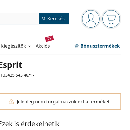
Navigációs panel
Keresés
Bejelentkezve
Kosara ür
 kiegészítők
akciós
Bónusztermékek
Esprit
ET33425 543 48/17
Jelenleg nem forgalmazzuk ezt a terméket.
Ezek is érdekelhetik