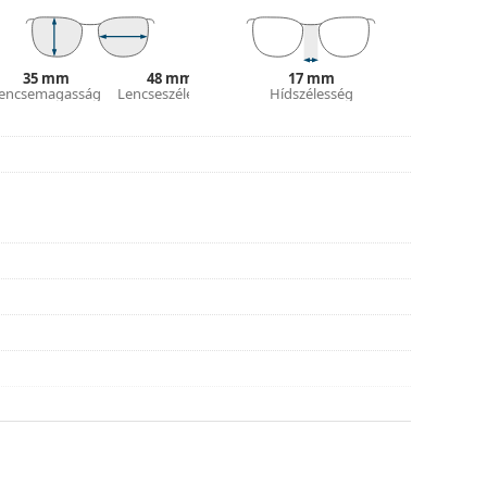
hoz.
asználati útmutatót.
35 mm
48 mm
17 mm
encsemagasság
Lencseszélesség
Hídszélesség