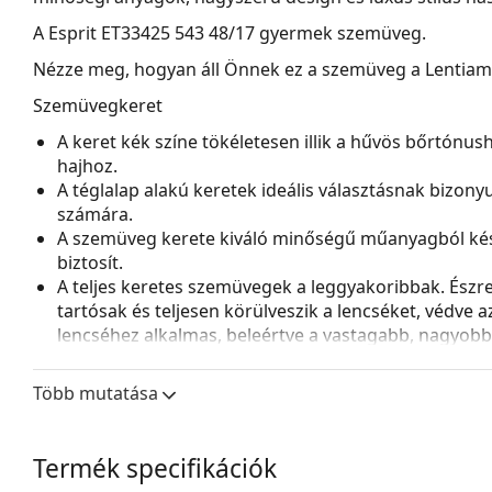
A
Esprit ET33425 543 48/17
gyermek szemüveg.
Nézze meg, hogyan áll Önnek ez a szemüveg a Lentiamo 
Szemüvegkeret
A keret kék színe tökéletesen illik a hűvös bőrtónus
hajhoz.
A téglalap alakú keretek ideális választásnak bizon
számára.
A szemüveg kerete kiváló minőségű műanyagból kés
biztosít.
A teljes keretes szemüvegek a leggyakoribbak. Észrev
tartósak és teljesen körülveszik a lencséket, védve 
lencséhez alkalmas, beleértve a vastagabb, nagyobb o
Kiegészítők
Több mutatása
A szemüveget eredeti tokjában szállítjuk. A tok színe 
A mellékelt kendő ideális a szemüvegek tisztítására
szövetzsák is tartozhat.
Termék specifikációk
Fedezze fel a teljes
szemüveg
kínálatot, hogy további s