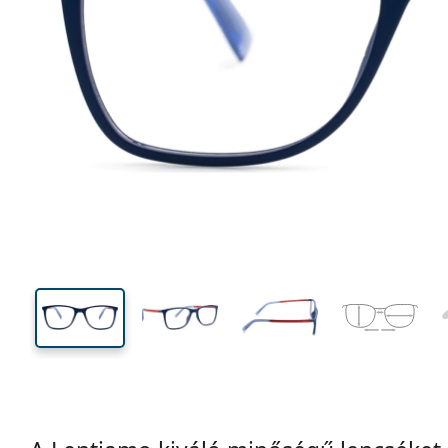
120 mm
Szélesség
Lencseszél
35 mm
48 mm
Lencsemagasság
Lencseszélesség