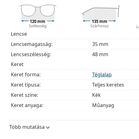
útmutatónkat
, ha segítségre van szüksége a választás
Ez orvostechnikai eszköz. Használat előtt olvasd el a h
120 mm
135 mm
Szélesség
Szárhossz
L
Lencse
Lencsemagasság:
35 mm
Lencseszélesség:
48 mm
Keret
Keret forma:
Téglalap
Keret típusa:
Teljes keretes
Keret színe:
Kék
Keret anyaga:
Műanyag
Méret:
XS
Szélesség:
120 mm
Több mutatása
Szárhossz:
135 mm