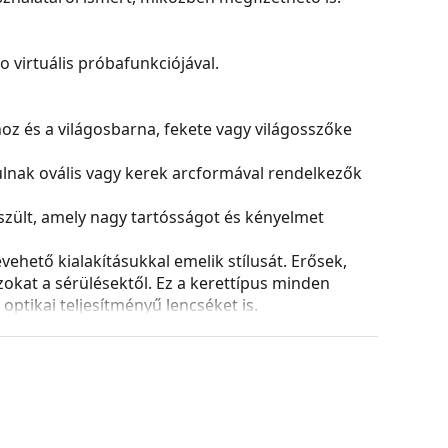
virtuális próbafunkciójával.
hoz és a világosbarna, fekete vagy világosszőke
yulnak ovális vagy kerek arcformával rendelkezők
zült, amely nagy tartósságot és kényelmet
ehető kialakításukkal emelik stílusát. Erősek,
azokat a sérülésektől. Ez a kerettípus minden
ptikai teljesítményű lencséket is.
és kialakítása eltérő lehet.
 és ápolására. Egyes modellekhez kendő helyett
tílusokat találjon, vagy nézze meg
szemüveg