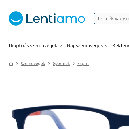
Keresés
Bejelentkezés
Navigációs menü
Folyadékok
Hogyan rendeljen
Dioptriás szemüvegek
Napszemüvegek
Kékfén
Szemüvegek
Gyermek
Esprit