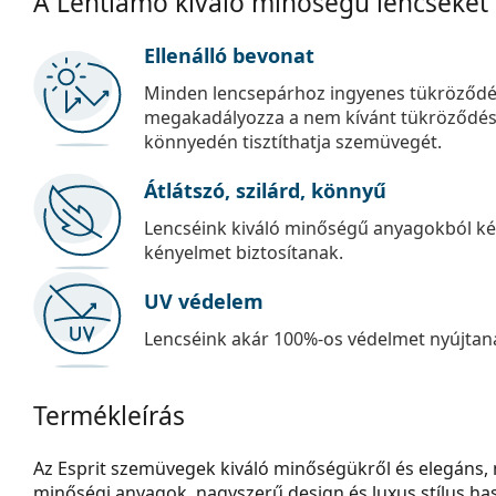
A Lentiamo kiváló minőségű lencséket
Ellenálló bevonat
Minden lencsepárhoz ingyenes tükröződé
megakadályozza a nem kívánt tükröződést, é
könnyedén tisztíthatja szemüvegét.
Átlátszó, szilárd, könnyű
Lencséink kiváló minőségű anyagokból kés
kényelmet biztosítanak.
UV védelem
Lencséink akár 100%-os védelmet nyújtana
Termékleírás
Az Esprit szemüvegek kiváló minőségükről és elegáns, m
minőségi anyagok, nagyszerű design és luxus stílus ha