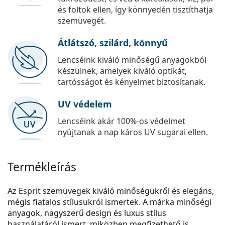
és foltok ellen, így könnyedén tisztíthatja
szemüvegét.
Átlátszó, szilárd, könnyű
Lencséink kiváló minőségű anyagokból
készülnek, amelyek kiváló optikát,
tartósságot és kényelmet biztosítanak.
UV védelem
Lencséink akár 100%-os védelmet
nyújtanak a nap káros UV sugarai ellen.
Termékleírás
Az Esprit szemüvegek kiváló minőségükről és elegáns,
mégis fiatalos stílusukról ismertek. A márka minőségi
anyagok, nagyszerű design és luxus stílus
használatáról ismert, miközben megfizethető is.