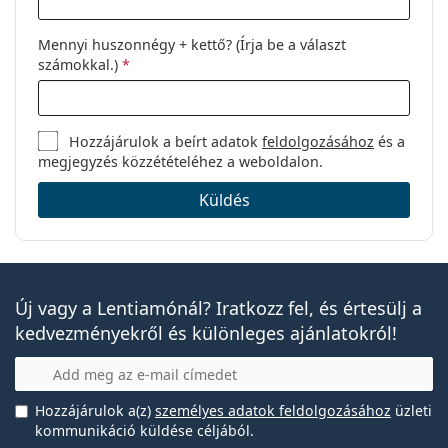
Mennyi huszonnégy + kettő? (Írja be a választ
számokkal.)
*
Hozzájárulok a beírt adatok
feldolgozásához
és a
megjegyzés közzétételéhez a weboldalon.
Küldés
Új vagy a Lentiamónál? Iratkozz fel, és értesülj a
kedvezményekről és különleges ajánlatokról!
E-mail
Hozzájárulok a(z)
személyes adatok feldolgozásához
üzleti
kommunikáció küldése céljából.