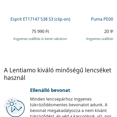
Precision
Total
Esprit ET17147 538 53 (clip-on)
Puma PE0027
75 990 Ft
20 990
Ingyenes szállítás
&
keret raktáron
Ingyenes szállítás
&
A Lentiamo kiváló minőségű lencséket
használ
Ellenálló bevonat
Minden lencsepárhoz ingyenes
tükröződésmentes bevonatot adunk. A
bevonat megakadályozza a nem kívánt
tükröződést, és véd a karcolások, víz, por