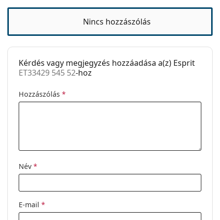
Rugós zsanér:
Nem
Kiegészítők
Nincs hozzászólás
Tok:
Igen
Tisztítókendő:
Igen
Kérdés vagy megjegyzés hozzáadása a(z) Esprit
Egyéb
ET33429 545 52
-hoz
Nem:
Férfi
Hozzászólás
*
Kategória:
Dioptriás szemüvegek
Márka:
Esprit
Kód:
ET33429 545 52
Név
*
E-mail
*