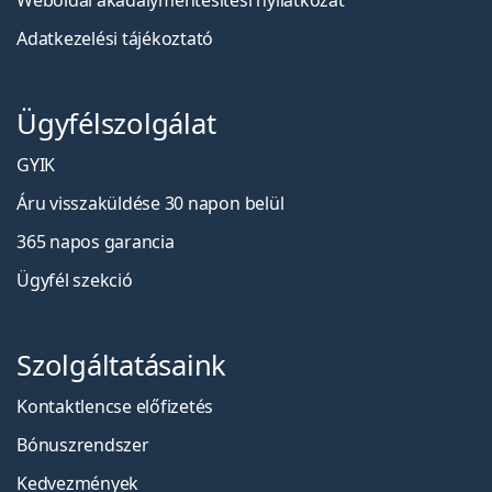
Weboldal akadálymentesítési nyilatkozat
Adatkezelési tájékoztató
Ügyfélszolgálat
GYIK
Áru visszaküldése 30 napon belül
365 napos garancia
Ügyfél szekció
Szolgáltatásaink
Kontaktlencse előfizetés
Bónuszrendszer
Kedvezmények