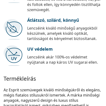
és foltok ellen, így könnyedén tisztíthatja
szemüvegét.
Átlátszó, szilárd, könnyű
Lencséink kiváló minőségű anyagokból
készülnek, amelyek kiváló optikát,
tartósságot és kényelmet biztosítanak.
UV védelem
Lencséink akár 100%-os védelmet
nyújtanak a nap káros UV sugarai ellen.
Termékleírás
Az Esprit szemüvegek kiváló minőségükről és elegáns,
mégis fiatalos stílusukról ismertek. A márka minőségi
anyagok, nagyszerű design és luxus stílus
használatáról ismert, miközben megfizethető is.