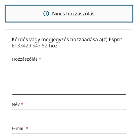
Rugós zsanér:
Nem
Kiegészítők
Nincs hozzászólás
Tok:
Igen
Tisztítókendő:
Igen
Kérdés vagy megjegyzés hozzáadása a(z) Esprit
Egyéb
ET33429 547 52
-hoz
Nem:
Férfi
Hozzászólás
*
Kategória:
Dioptriás szemüvegek
Márka:
Esprit
Kód:
ET33429 547 52
Név
*
E-mail
*