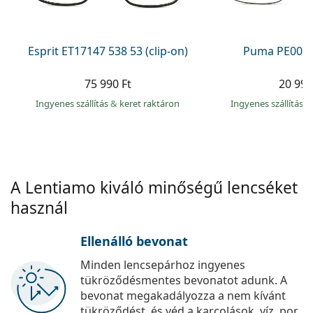
Precision
Total
Esprit ET17147 538 53 (clip-on)
Puma PE0027
75 990 Ft
20 990
Ingyenes szállítás
&
keret raktáron
Ingyenes szállítás
&
A Lentiamo kiváló minőségű lencséket
használ
Ellenálló bevonat
Minden lencsepárhoz ingyenes
tükröződésmentes bevonatot adunk. A
bevonat megakadályozza a nem kívánt
tükröződést, és véd a karcolások, víz, por