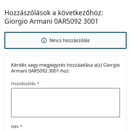
választáshoz.
Hozzászólások a következőhöz:
Ez orvostechnikai eszköz. Használat előtt olvasd el a
használati útmutatót.
Giorgio Armani 0AR5092 3001
Nincs hozzászólás
Kérdés vagy megjegyzés hozzáadása a(z) Giorgio
Armani 0AR5092 3001-hoz
Hozzászólás
*
Név
*