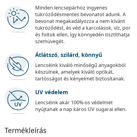
Minden lencsepárhoz ingyenes
tükröződésmentes bevonatot adunk. A
bevonat megakadályozza a nem kívánt
tükröződést, és véd a karcolások, víz, por
és foltok ellen, így könnyedén tisztíthatja
szemüvegét.
Átlátszó, szilárd, könnyű
Lencséink kiváló minőségű anyagokból
készülnek, amelyek kiváló optikát,
tartósságot és kényelmet biztosítanak.
UV védelem
Lencséink akár 100%-os védelmet
nyújtanak a nap káros UV sugarai ellen.
Termékleírás