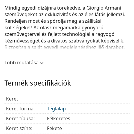
Mindig egyedi dizájnra törekedve, a Giorgio Armani
szemüvegeket az exkluzivitás és az éles látás jellemzi.
Rendeljen most és spórolja meg a szállítási
költségeket! Az olasz megamárka gyönyörű
szemüvegtervei és fejlett technológiái a ragyogó
kézművességet és a divatos szabványokat képviselik.
Biztosítsa a saját egyedi megjelenéséhez illő darabot.
A
Giorgio Armani 0AR5092 3001
férfi szemüveg.
Több mutatása
Szemüvegkeret
A keret fekete színe tökéletesen illik a hideg
Termék specifikációk
bőrtónushoz és a világos szőke, világosbarna vagy
fekete hajhoz.
A téglalap alakú keretek ideális választásnak
Keret
bizonyulnak ovális vagy kerek arcformával
Keret forma:
Téglalap
rendelkezők számára.
A szemüveg kerete fémből készült, amely jól tartja
Keret típusa:
Félkeretes
az alakját és magas stabilitást biztosít.
Keret színe:
Fekete
A félkeretes szemüvegek elegánsak és könnyűek. A