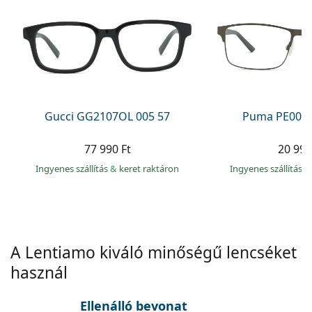
Precision
Total
Gucci GG2107OL 005 57
Puma PE0027
77 990 Ft
20 990
Ingyenes szállítás
&
keret raktáron
Ingyenes szállítás
&
A Lentiamo kiváló minőségű lencséket
használ
Ellenálló bevonat