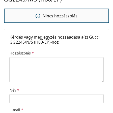
Kód:
GG 2245/N/S (H80/EP)
Nincs hozzászólás
Kérdés vagy megjegyzés hozzáadása a(z) Gucci
GG2245/N/S (H80/EP)-hoz
Hozzászólás
*
Név
*
E-mail
*