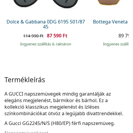
Precision
Total
Dolce & Gabbana 0DG 6195 501/87
Bottega Veneta B
45
87 590 Ft
89 790
114 990 Ft
Ingyenes szállítás
&
raktáron
Ingyenes szállít
Termékleírás
A GUCCI napszemüvegek mindig garantálják az
elegáns megjelenést, bármikor és bárhol. Ez a
kollekció klasszikus megjelenést és ízléses
színkombinációkat ötvöz a legújabb divattrendekkel.
A
Gucci GG2245/N/S (H80/EP)
férfi napszemüveg.