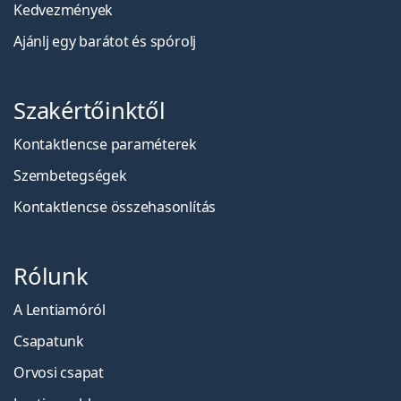
Kedvezmények
Ajánlj egy barátot és spórolj
Szakértőinktől
Kontaktlencse paraméterek
Szembetegségek
Kontaktlencse összehasonlítás
Rólunk
A Lentiamóról
Csapatunk
Orvosi csapat