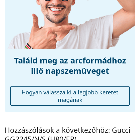
Méret:
L
Szélesség:
142 mm
Szárhossz:
145 mm
Hídszélesség:
18 mm
Súly:
50 g
Állítható orrpárna:
Igen
Találd meg az arcformádhoz
Kiegészítők
illő napszemüveget
Tok:
Igen
Tisztítókendő:
Igen
Hogyan válassza ki a legjobb keretet
Egyéb
magának
Nem:
Férfi
Kategória:
Napszemüvegek
Márka:
Gucci
Hozzászólások a következőhöz: Gucci
GG2245/N/S (H80/EP)
Használat:
Divat