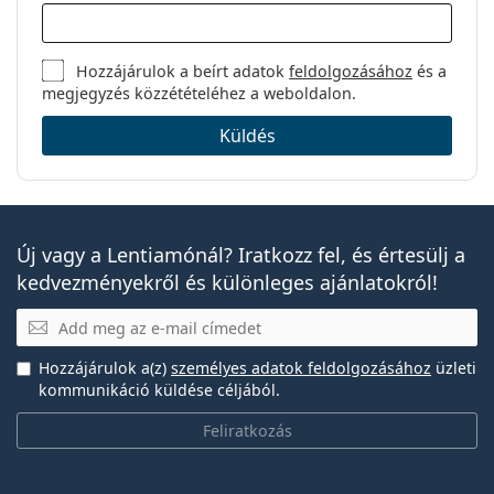
Hozzájárulok a beírt adatok
feldolgozásához
és a
megjegyzés közzétételéhez a weboldalon.
Küldés
Új vagy a Lentiamónál? Iratkozz fel, és értesülj a
kedvezményekről és különleges ajánlatokról!
E-mail
Hozzájárulok a(z)
személyes adatok feldolgozásához
üzleti
kommunikáció küldése céljából.
Feliratkozás