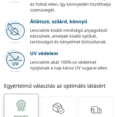
és foltok ellen, így könnyedén tisztíthatja
szemüvegét.
Átlátszó, szilárd, könnyű
Lencséink kiváló minőségű anyagokból
készülnek, amelyek kiváló optikát,
tartósságot és kényelmet biztosítanak.
UV védelem
Lencséink akár 100%-os védelmet
nyújtanak a nap káros UV sugarai ellen.
Egyértelmű választás az optimális látásért
Hivatalos