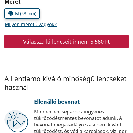
Méret
Precision
M (53 mm)
Total
Milyen méretű vagyok?
Válassza ki lencséit innen:
6 580 Ft
A Lentiamo kiváló minőségű lencséket
használ
Ellenálló bevonat
Minden lencsepárhoz ingyenes
tükröződésmentes bevonatot adunk. A
bevonat megakadályozza a nem kívánt
tükröződést, és véd a karcolások, víz, por