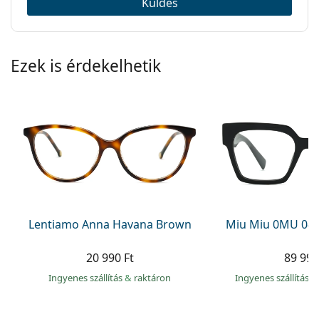
Küldés
Ezek is érdekelhetik
Lentiamo Anna Havana Brown
Miu Miu 0MU 04
20 990 Ft
89 990
Ingyenes szállítás
&
raktáron
Ingyenes szállítás
&