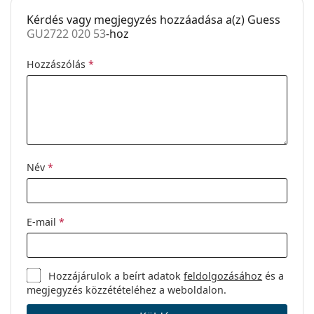
Kérdés vagy megjegyzés hozzáadása a(z) Guess
Egyéb
GU2722 020 53
-hoz
Nem:
Női
Hozzászólás
*
Kategória:
Dioptriás szemüvegek
Márka:
Guess
Kód:
GU2722 020 53
Név
*
E-mail
*
Hozzájárulok a beírt adatok
feldolgozásához
és a
megjegyzés közzétételéhez a weboldalon.