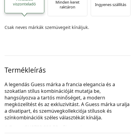
Minden keret
viszonteladó
Ingyenes szállítás
raktáron
Csak neves márkák szemüvegeit kínáljuk.
Termékleírás
A legendás Guess márka a francia elegancia és a
szokatlan stílus kombinációját mutatja be,
hangsúlyozva a tartós minőséget, a modern
megközelítést és az exkluzivitást. A Guess márka uralja
a divatipart, és szemüvegkollekciója stílusok és
színkombinációk széles választékát kínálja.
A
Guess GU2722 020 53
női szemüveg.