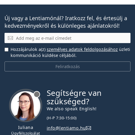
Új vagy a Lentiamónál? Iratkozz fel, és értesülj a
kedvezményekről és különleges ajánlatokról!
E-mail
Hozzájárulok a(z)
személyes adatok feldolgozásához
üzleti
kommunikáció küldése céljából.
Feliratkozás
Segítségre van
szükséged?
We also speak English!
(H-P 7:30-15:00)
Iuliana
info@lentiamo.hu
Ügyfélszolgálat