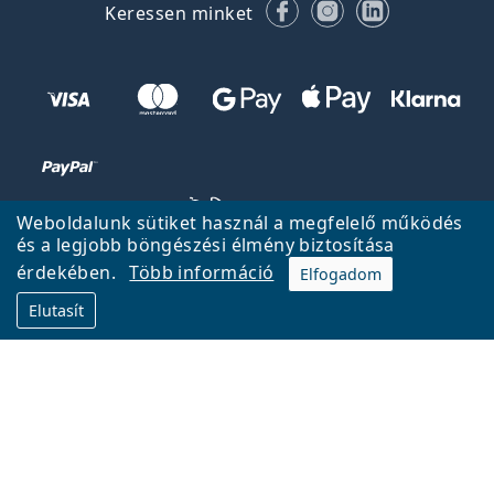
Facebook
Instagram
LinkedIn
Keressen minket
Weboldalunk sütiket használ a megfelelő működés
és a legjobb böngészési élmény biztosítása
érdekében.
Több információ
Elfogadom
Vissza a főoldalra
Fel
Elutasít
A Lentiamo.hu tulajdonosa és üzemeltetője a Lentiamo s.r.o.,
Csehország
18 éve az Ön szolgálatában.