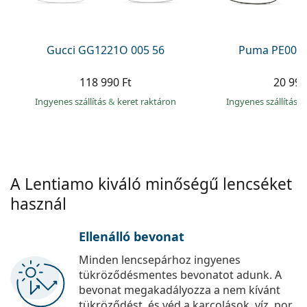
Precision
Total
Gucci GG1221O 005 56
Puma PE0027
118 990 Ft
20 990
Ingyenes szállítás
&
keret raktáron
Ingyenes szállítás
&
A Lentiamo kiváló minőségű lencséket
használ
Ellenálló bevonat
Minden lencsepárhoz ingyenes
tükröződésmentes bevonatot adunk. A
bevonat megakadályozza a nem kívánt
tükröződést, és véd a karcolások, víz, por