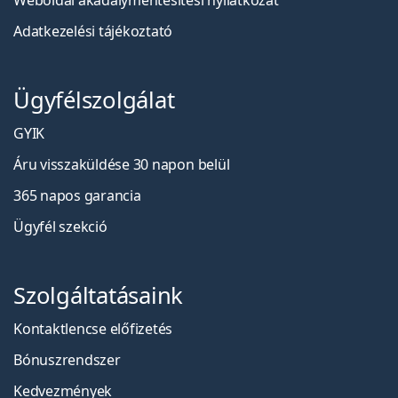
Weboldal akadálymentesítési nyilatkozat
Adatkezelési tájékoztató
Ügyfélszolgálat
GYIK
Áru visszaküldése 30 napon belül
365 napos garancia
Ügyfél szekció
Szolgáltatásaink
Kontaktlencse előfizetés
Bónuszrendszer
Kedvezmények