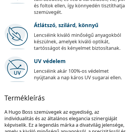
és foltok ellen, így könnyedén tisztíthatja
szemüvegét.
Átlátszó, szilárd, könnyű
Lencséink kiváló minőségű anyagokból
készülnek, amelyek kiváló optikát,
tartósságot és kényelmet biztosítanak.
UV védelem
Lencséink akár 100%-os védelmet
nyújtanak a nap káros UV sugarai ellen.
Termékleírás
A Hugo Boss szemüvegek az egyediség, az
individualitás és az általános elegancia szinergiáját
képviselik. Ez a legendás márka a divatvilág jelensége,
amely a kiváló minőségű anyagokról, a precizitásról és