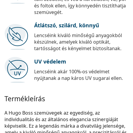
és foltok ellen, így könnyedén tisztíthatja
szemüvegét.
Átlátszó, szilárd, könnyű
Lencséink kiváló minőségű anyagokból
készülnek, amelyek kiváló optikát,
tartósságot és kényelmet biztosítanak.
UV védelem
Lencséink akár 100%-os védelmet
nyújtanak a nap káros UV sugarai ellen.
Termékleírás
A Hugo Boss szemüvegek az egyediség, az
individualitás és az általános elegancia szinergiáját
képviselik. Ez a legendás márka a divatvilág jelensége,
amely a kiváló minőségű anyagokról, a precizitásról és