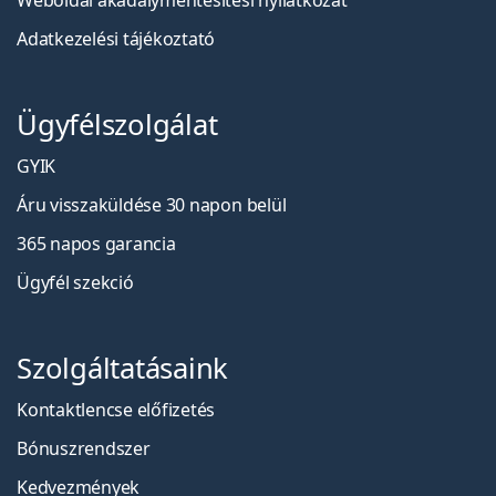
Weboldal akadálymentesítési nyilatkozat
Adatkezelési tájékoztató
Ügyfélszolgálat
GYIK
Áru visszaküldése 30 napon belül
365 napos garancia
Ügyfél szekció
Szolgáltatásaink
Kontaktlencse előfizetés
Bónuszrendszer
Kedvezmények