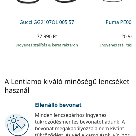
Precision
Total
Gucci GG2107OL 005 57
Puma PE0027
77 990 Ft
20 990
Ingyenes szállítás
&
keret raktáron
Ingyenes szállítás
&
A Lentiamo kiváló minőségű lencséket
használ
Ellenálló bevonat
Minden lencsepárhoz ingyenes
tükröződésmentes bevonatot adunk. A
bevonat megakadályozza a nem kívánt
tükröződést, és véd a karcolások, víz, por