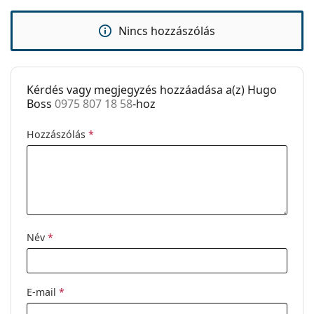
Kiegészítők
használati útmutatót.
Tok:
Igen
Nincs hozzászólás
Tisztítókendő:
Igen
Egyéb
Kérdés vagy megjegyzés hozzáadása a(z) Hugo
Nem:
Férfi
Boss
0975 807 18 58
-hoz
Kategória:
Dioptriás szemüvegek
Hozzászólás
*
Márka:
Hugo Boss
Kód:
0975 807 18 58
Név
*
E-mail
*