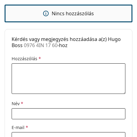
Kiegészítők
Ez orvostechnikai eszköz. Használat előtt olvasd el a
Tok:
Igen
Nincs hozzászólás
használati útmutatót.
Tisztítókendő:
Igen
Egyéb
Kérdés vagy megjegyzés hozzáadása a(z) Hugo
Nem:
Férfi
Boss
0976 4IN 17 60
-hoz
Kategória:
Dioptriás szemüvegek
Hozzászólás
*
Márka:
Hugo Boss
Kód:
0976 4IN 17 60
Név
*
E-mail
*