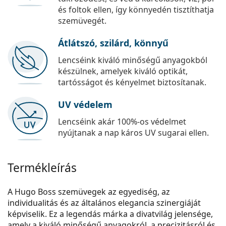
és foltok ellen, így könnyedén tisztíthatja
szemüvegét.
Átlátszó, szilárd, könnyű
Lencséink kiváló minőségű anyagokból
készülnek, amelyek kiváló optikát,
tartósságot és kényelmet biztosítanak.
UV védelem
Lencséink akár 100%-os védelmet
nyújtanak a nap káros UV sugarai ellen.
Termékleírás
A Hugo Boss szemüvegek az egyediség, az
individualitás és az általános elegancia szinergiáját
képviselik. Ez a legendás márka a divatvilág jelensége,
amely a kiváló minőségű anyagokról, a precizitásról és