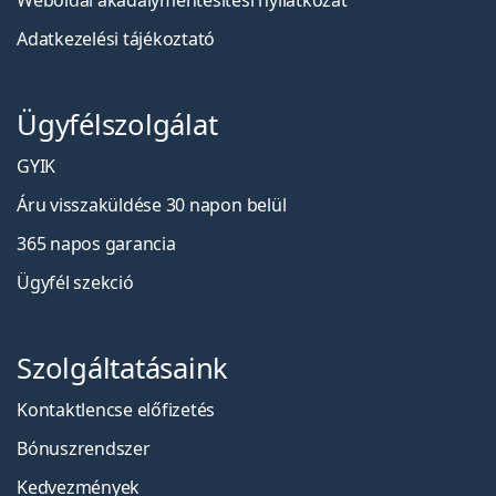
Weboldal akadálymentesítési nyilatkozat
Adatkezelési tájékoztató
Ügyfélszolgálat
GYIK
Áru visszaküldése 30 napon belül
365 napos garancia
Ügyfél szekció
Szolgáltatásaink
Kontaktlencse előfizetés
Bónuszrendszer
Kedvezmények