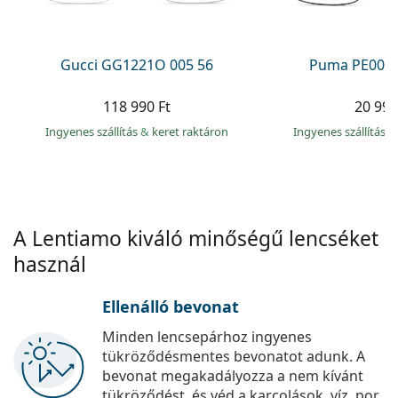
Precision
Total
Gucci GG1221O 005 56
Puma PE0027
118 990 Ft
20 990
Ingyenes szállítás
&
keret raktáron
Ingyenes szállítás
&
A Lentiamo kiváló minőségű lencséket
használ
Ellenálló bevonat
Minden lencsepárhoz ingyenes
tükröződésmentes bevonatot adunk. A
bevonat megakadályozza a nem kívánt
tükröződést, és véd a karcolások, víz, por