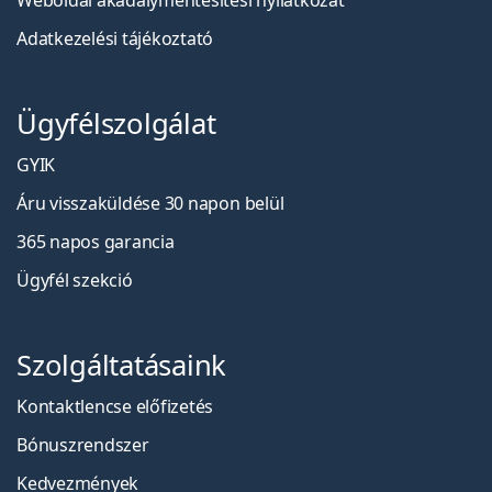
Weboldal akadálymentesítési nyilatkozat
Adatkezelési tájékoztató
Ügyfélszolgálat
GYIK
Áru visszaküldése 30 napon belül
365 napos garancia
Ügyfél szekció
Szolgáltatásaink
Kontaktlencse előfizetés
Bónuszrendszer
Kedvezmények