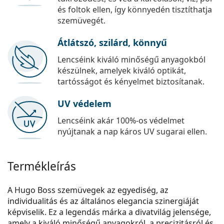
és foltok ellen, így könnyedén tisztíthatja
szemüvegét.
Átlátszó, szilárd, könnyű
Lencséink kiváló minőségű anyagokból
készülnek, amelyek kiváló optikát,
tartósságot és kényelmet biztosítanak.
UV védelem
Lencséink akár 100%-os védelmet
nyújtanak a nap káros UV sugarai ellen.
Termékleírás
A Hugo Boss szemüvegek az egyediség, az
individualitás és az általános elegancia szinergiáját
képviselik. Ez a legendás márka a divatvilág jelensége,
amely a kiváló minőségű anyagokról, a precizitásról és