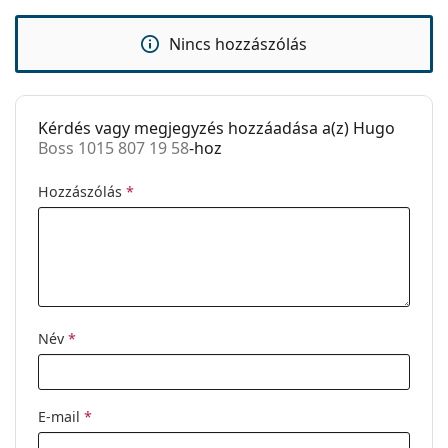
Kiegészítők
Tok:
Igen
Nincs hozzászólás
Tisztítókendő:
Igen
Egyéb
Kérdés vagy megjegyzés hozzáadása a(z) Hugo
Nem:
Férfi
Boss 1015 807 19 58
-hoz
Kategória:
Dioptriás szemüvegek
Hozzászólás
*
Márka:
Hugo Boss
Kód:
Boss 1015 807 19 58
Név
*
E-mail
*