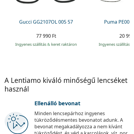
Precision
Total
Gucci GG2107OL 005 57
Puma PE0027
77 990 Ft
20 990
Ingyenes szállítás
&
keret raktáron
Ingyenes szállítás
&
A Lentiamo kiváló minőségű lencséket
használ
Ellenálló bevonat
Minden lencsepárhoz ingyenes
tükröződésmentes bevonatot adunk. A
bevonat megakadályozza a nem kívánt
tükröződést, és véd a karcolások, víz, por