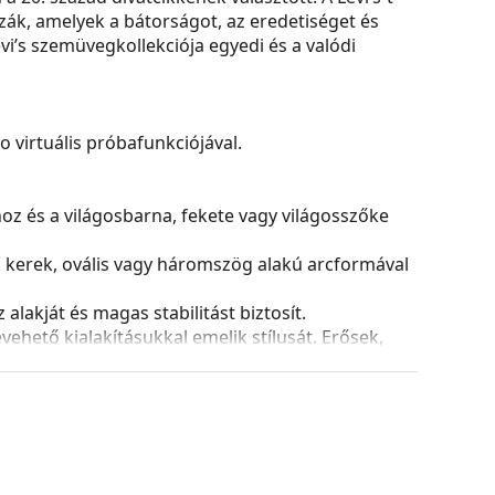
k, amelyek a bátorságot, az eredetiséget és
vi’s szemüvegkollekciója egyedi és a valódi
virtuális próbafunkciójával.
hoz és a világosbarna, fekete vagy világosszőke
k kerek, ovális vagy háromszög alakú arcformával
alakját és magas stabilitást biztosít.
ehető kialakításukkal emelik stílusát. Erősek,
azokat a sérülésektől. Ez a kerettípus minden
ptikai teljesítményű lencséket is.
ozíciójának és illeszkedésének finom módosítását
ását mindig tapasztalt optikusnak kell elvégeznie