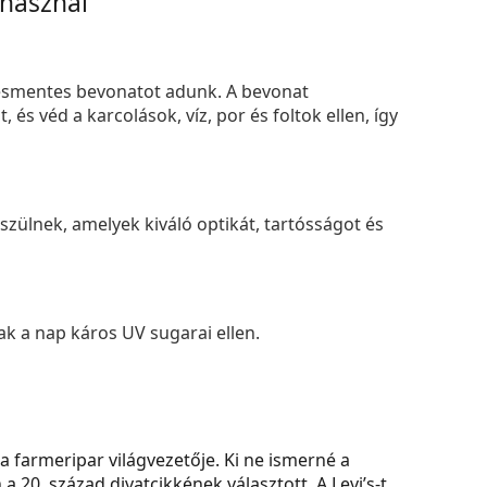
 használ
smentes bevonatot adunk. A bevonat
s véd a karcolások, víz, por és foltok ellen, így
zülnek, amelyek kiváló optikát, tartósságot és
k a nap káros UV sugarai ellen.
a farmeripar világvezetője. Ki ne ismerné a
 20. század divatcikkének választott. A Levi’s-t