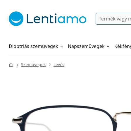
Keresés
Bejelentkezés
Navigációs menü
Folyadékok
Hogyan rendeljen
Dioptriás szemüvegek
Napszemüvegek
Kékfén
Szemüvegek
Levi´s