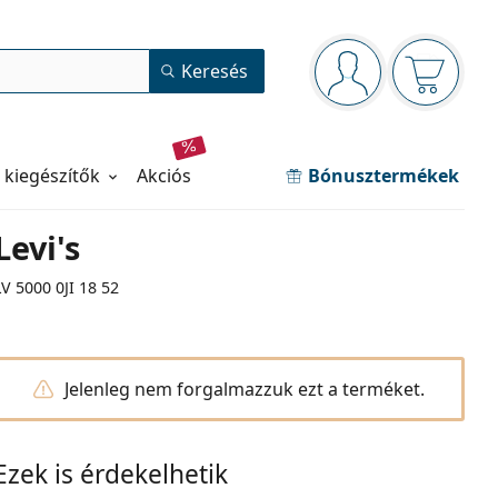
Navigációs panel
Keresés
Bejelentkezve
Kosara ür
 kiegészítők
akciós
Bónusztermékek
Levi's
LV 5000 0JI 18 52
Jelenleg nem forgalmazzuk ezt a terméket.
Ezek is érdekelhetik