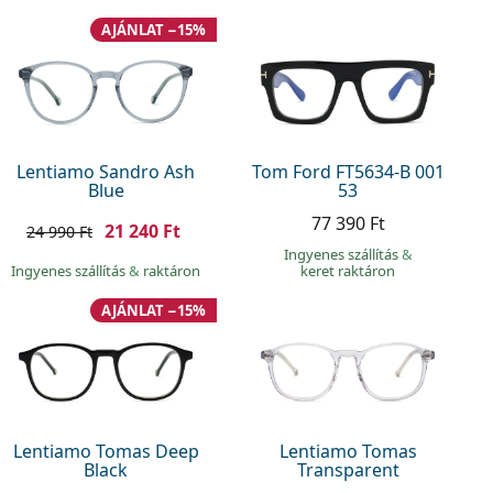
AJÁNLAT −15%
Lentiamo Sandro Ash
Tom Ford FT5634-B 001
Blue
53
77 390 Ft
21 240 Ft
24 990 Ft
Ingyenes szállítás
&
Ingyenes szállítás
&
raktáron
keret raktáron
AJÁNLAT −15%
Lentiamo Tomas Deep
Lentiamo Tomas
Black
Transparent