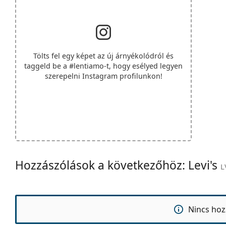
Tölts fel egy képet az új árnyékolódról és
taggeld be a
#lentiamo
-t, hogy esélyed legyen
szerepelni Instagram profilunkon!
Hozzászólások a következőhöz: Levi's
L
Nincs hoz