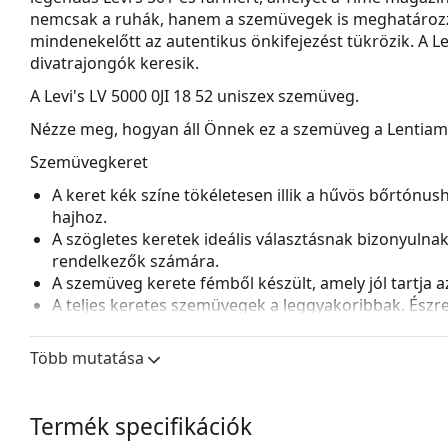
nemcsak a ruhák, hanem a szemüvegek is meghatározzá
mindenekelőtt az autentikus önkifejezést tükrözik. A Le
divatrajongók keresik.
A
Levi's LV 5000 0JI 18 52
uniszex szemüveg.
Nézze meg, hogyan áll Önnek ez a szemüveg a Lentiamo 
Szemüvegkeret
A keret kék színe tökéletesen illik a hűvös bőrtónus
hajhoz.
A szögletes keretek ideális választásnak bizonyulna
rendelkezők számára.
A szemüveg kerete fémből készült, amely jól tartja az 
A teljes keretes szemüvegek a leggyakoribbak. Észrev
tartósak és teljesen körülveszik a lencséket, védve 
lencséhez alkalmas, beleértve a vastagabb, nagyobb o
Több mutatása
Az állítható orrpárnák lehetővé teszik a szemüveg p
a nagyobb kényelem érdekében. Az orrpárnák beállít
a sérülések vagy törések elkerülése érdekében.
Termék specifikációk
Kiegészítők