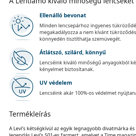
A Lentiamo kiváló minőségű lencséket
Ellenálló bevonat
Minden lencsepárhoz ingyenes tükröződé
megakadályozza a nem kívánt tükröződést, é
könnyedén tisztíthatja szemüvegét.
Átlátszó, szilárd, könnyű
Lencséink kiváló minőségű anyagokból kés
kényelmet biztosítanak.
UV védelem
Lencséink akár 100%-os védelmet nyújtana
Termékleírás
A Levi’s kétségkívül az egyik legnagyobb divatmárka és 
legendás Levi’s 501-es farmert, amelyet a Time magazin a