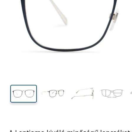
131 mm
Szélesség
Lencseszél
43 mm
52 mm
Lencsemagasság
Lencseszélesség