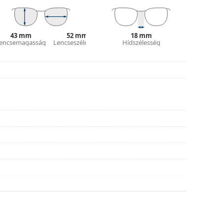
és kialakítása eltérő lehet.
 és ápolására. Egyes modellekhez kendő helyett
43 mm
52 mm
18 mm
encsemagasság
Lencseszélesség
Hídszélesség
tílusokat találjon, vagy nézze meg
szemüveg
hoz.
asználati útmutatót.