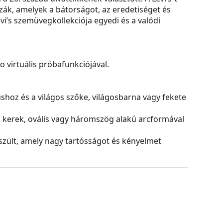
k, amelyek a bátorságot, az eredetiséget és
vi’s szemüvegkollekciója egyedi és a valódi
virtuális próbafunkciójával.
nushoz és a világos szőke, világosbarna vagy fekete
k kerek, ovális vagy háromszög alakú arcformával
zült, amely nagy tartósságot és kényelmet
ehető kialakításukkal emelik stílusát. Erősek,
azokat a sérülésektől. Ez a kerettípus minden
ptikai teljesítményű lencséket is.
és kialakítása eltérő lehet.