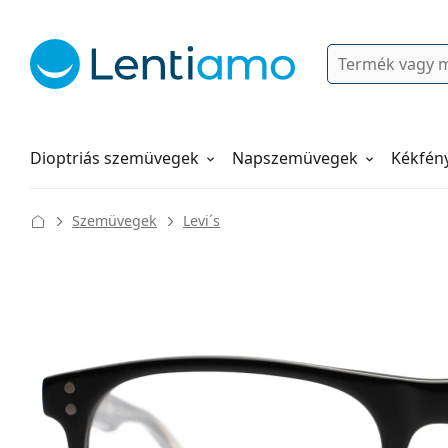
Keresés
Bejelentkezés
Navigációs menü
Folyadékok
Hogyan rendeljen
Dioptriás szemüvegek
Napszemüvegek
Kékfén
Szemüvegek
Levi´s