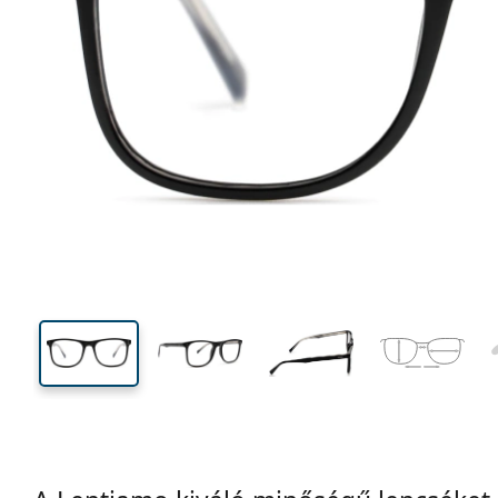
131 mm
Szélesség
Lencseszél
42 mm
52 mm
Lencsemagasság
Lencseszélesség