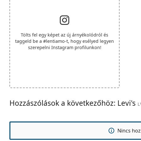
Tölts fel egy képet az új árnyékolódról és
taggeld be a
#lentiamo
-t, hogy esélyed legyen
szerepelni Instagram profilunkon!
Hozzászólások a következőhöz: Levi's
L
Nincs hoz