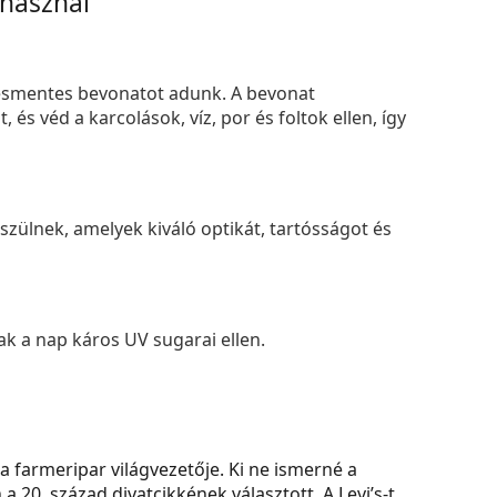
 használ
smentes bevonatot adunk. A bevonat
s véd a karcolások, víz, por és foltok ellen, így
zülnek, amelyek kiváló optikát, tartósságot és
k a nap káros UV sugarai ellen.
a farmeripar világvezetője. Ki ne ismerné a
 20. század divatcikkének választott. A Levi’s-t