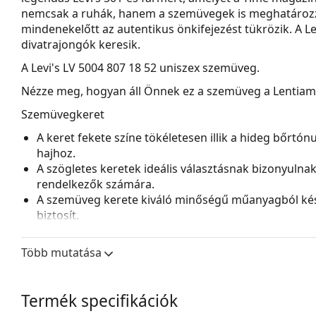
nemcsak a ruhák, hanem a szemüvegek is meghatározzá
mindenekelőtt az autentikus önkifejezést tükrözik. A Le
divatrajongók keresik.
A
Levi's LV 5004 807 18 52
uniszex szemüveg.
Nézze meg, hogyan áll Önnek ez a szemüveg a Lentiamo 
Szemüvegkeret
A keret fekete színe tökéletesen illik a hideg bőrtó
hajhoz.
A szögletes keretek ideális választásnak bizonyulna
rendelkezők számára.
A szemüveg kerete kiváló minőségű műanyagból kés
biztosít.
A teljes keretes szemüvegek a leggyakoribbak. Észrev
tartósak és teljesen körülveszik a lencséket, védve 
Több mutatása
lencséhez alkalmas, beleértve a vastagabb, nagyobb o
Kiegészítők
Termék specifikációk
A szemüveget eredeti tokjában szállítjuk. A tok színe 