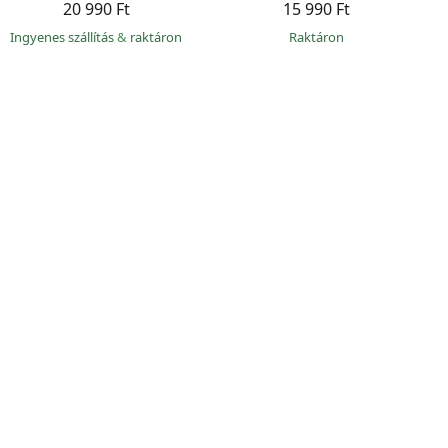
20 990 Ft
15 990 Ft
Ingyenes szállítás
&
raktáron
raktáron