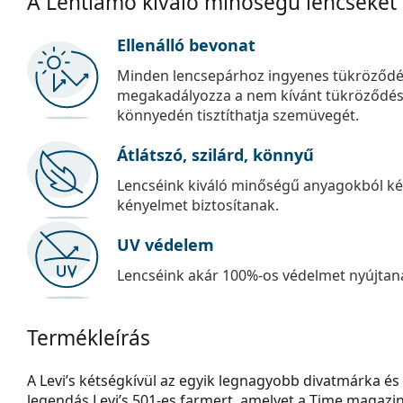
A Lentiamo kiváló minőségű lencséket
Ellenálló bevonat
Minden lencsepárhoz ingyenes tükröződé
megakadályozza a nem kívánt tükröződést, é
könnyedén tisztíthatja szemüvegét.
Átlátszó, szilárd, könnyű
Lencséink kiváló minőségű anyagokból kés
kényelmet biztosítanak.
UV védelem
Lencséink akár 100%-os védelmet nyújtana
Termékleírás
A Levi’s kétségkívül az egyik legnagyobb divatmárka és 
legendás Levi’s 501-es farmert, amelyet a Time magazin a