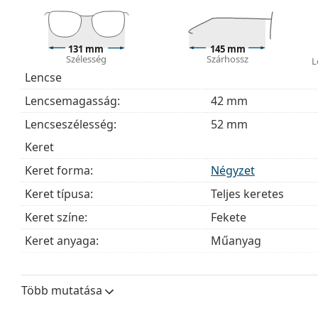
A mellékelt kendő ideális a szemüvegek tisztítására
szövetzsák is tartozhat.
Fedezze fel a teljes
szemüveg
kínálatot, hogy további s
131 mm
145 mm
Szélesség
Szárhossz
útmutatónkat
, ha segítségre van szüksége a választás
L
Lencse
Ez orvostechnikai eszköz. Használat előtt olvasd el a h
Lencsemagasság:
42 mm
Lencseszélesség:
52 mm
Keret
Keret forma:
Négyzet
Keret típusa:
Teljes keretes
Keret színe:
Fekete
Keret anyaga:
Műanyag
Méret:
M
Szélesség:
131 mm
Több mutatása
Szárhossz:
145 mm