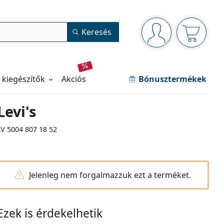
Navigációs panel
Keresés
Bejelentkezve
Kosara ür
 kiegészítők
akciós
Bónusztermékek
Levi's
LV 5004 807 18 52
Jelenleg nem forgalmazzuk ezt a terméket.
Ezek is érdekelhetik