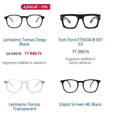
AJÁNLAT −15%
Lentiamo Tomas Deep
Tom Ford FT5634-B 001
Black
53
77 390 Ft
17 840 Ft
20 990 Ft
Ingyenes szállítás
&
Ingyenes szállítás
&
raktáron
keret raktáron
Lentiamo Tomas
Izipizi Screen #E Black
Transparent