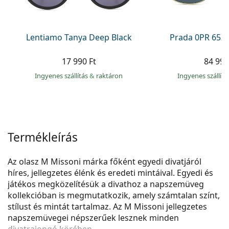
Precision
Total
Lentiamo Tanya Deep Black
Prada 0PR 65Z
17 990 Ft
84 990
Ingyenes szállítás
&
raktáron
Ingyenes szállít
Termékleírás
Az olasz M Missoni márka főként egyedi divatjáról
híres, jellegzetes élénk és eredeti mintáival. Egyedi és
játékos megközelítésük a divathoz a napszemüveg
kollekcióban is megmutatkozik, amely számtalan színt,
stílust és mintát tartalmaz. Az M Missoni jellegzetes
napszemüvegei népszerűek lesznek minden