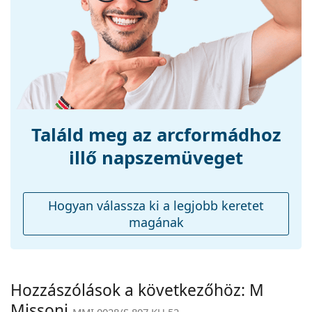
Méret:
M
Szélesség:
140 mm
Szárhossz:
140 mm
Hídszélesség:
21 mm
Súly:
100 g
Állítható orrpárna:
Nem
Találd meg az arcformádhoz
Kiegészítők
illő napszemüveget
Tok:
Igen
Tisztítókendő:
Igen
Hogyan válassza ki a legjobb keretet
Egyéb
magának
Nem:
Női
Kategória:
Napszemüvegek
Márka:
M Missoni
Hozzászólások a következőhöz: M
Missoni
Használat:
Divat
MMI 0028/S 807 KU 52