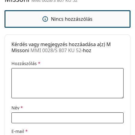
Kód:
MMI 0028/S 807 KU 52
Nincs hozzászólás
Kérdés vagy megjegyzés hozzáadása a(z) M
Missoni
MMI 0028/S 807 KU 52
-hoz
Hozzászólás
*
Név
*
E-mail
*