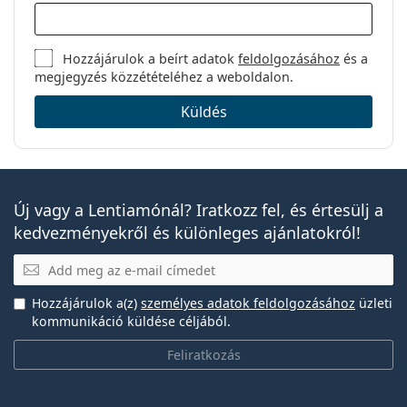
Hozzájárulok a beírt adatok
feldolgozásához
és a
megjegyzés közzétételéhez a weboldalon.
Küldés
Új vagy a Lentiamónál? Iratkozz fel, és értesülj a
kedvezményekről és különleges ajánlatokról!
E-mail
Hozzájárulok a(z)
személyes adatok feldolgozásához
üzleti
kommunikáció küldése céljából.
Feliratkozás