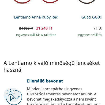
Precision
Total
Lentiamo Anna Ruby Red
Gucci GG002
21 240 Ft
71 990
24 990 Ft
Ingyenes szállítás
&
raktáron
Ingyenes szállítás
&
A Lentiamo kiváló minőségű lencséket
használ
Ellenálló bevonat
Minden lencsepárhoz ingyenes
tükröződésmentes bevonatot adunk. A
bevonat megakadályozza a nem kívánt
tükröződést, és véd a karcolások, víz, por