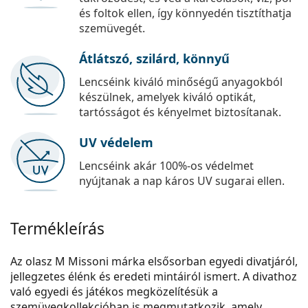
és foltok ellen, így könnyedén tisztíthatja
szemüvegét.
Átlátszó, szilárd, könnyű
Lencséink kiváló minőségű anyagokból
készülnek, amelyek kiváló optikát,
tartósságot és kényelmet biztosítanak.
UV védelem
Lencséink akár 100%-os védelmet
nyújtanak a nap káros UV sugarai ellen.
Termékleírás
Az olasz M Missoni márka elsősorban egyedi divatjáról,
jellegzetes élénk és eredeti mintáiról ismert. A divathoz
való egyedi és játékos megközelítésük a
szemüvegkollekcióban is megmutatkozik, amely