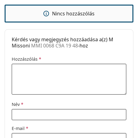
Clip-on:
Nem
Kiegészítők
Nincs hozzászólás
Tok:
Igen
Tisztítókendő:
Igen
Kérdés vagy megjegyzés hozzáadása a(z) M
Egyéb
Missoni
MMI 0068 C9A 19 48
-hoz
Nem:
Női
Hozzászólás
*
Kategória:
Dioptriás szemüvegek
Márka:
M Missoni
Kód:
MMI 0068 C9A 19 48
Név
*
E-mail
*