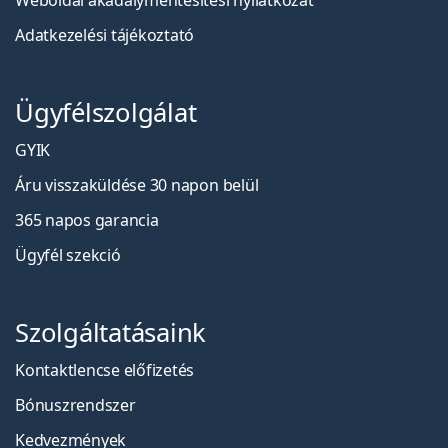
Weboldal akadálymentesítési nyilatkozat
Adatkezelési tájékoztató
Ügyfélszolgálat
GYIK
Áru visszaküldése 30 napon belül
365 napos garancia
Ügyfél szekció
Szolgáltatásaink
Kontaktlencse előfizetés
Bónuszrendszer
Kedvezmények