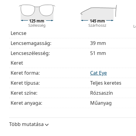
Fedezze fel a teljes
szemüveg
kínálatot, hogy további s
útmutatónkat
, ha segítségre van szüksége a választás
125 mm
145 mm
Ez orvostechnikai eszköz. Használat előtt olvasd el a h
Szélesség
Szárhossz
L
Lencse
Lencsemagasság:
39 mm
Lencseszélesség:
51 mm
Keret
Keret forma:
Cat Eye
Keret típusa:
Teljes keretes
Keret színe:
Rózsaszín
Keret anyaga:
Műanyag
Méret:
S
Szélesség:
125 mm
Több mutatása
Szárhossz:
145 mm