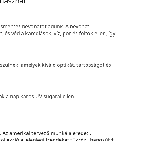
 használ
smentes bevonatot adunk. A bevonat
s véd a karcolások, víz, por és foltok ellen, így
zülnek, amelyek kiváló optikát, tartósságot és
k a nap káros UV sugarai ellen.
. Az amerikai tervező munkája eredeti,
llekció a jelenlegi trendeket tükrözi, hangsúlyt