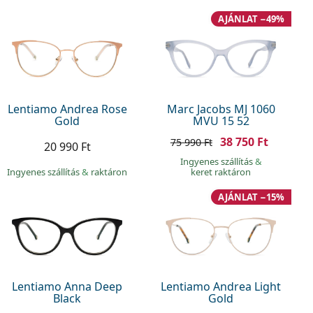
AJÁNLAT −49%
Lentiamo Andrea Rose
Marc Jacobs MJ 1060
Gold
MVU 15 52
38 750 Ft
75 990 Ft
20 990 Ft
Ingyenes szállítás
&
Ingyenes szállítás
&
raktáron
keret raktáron
AJÁNLAT −15%
Lentiamo Anna Deep
Lentiamo Andrea Light
Black
Gold