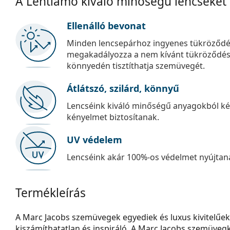
A Lentiamo kiváló minőségű lencséket
Ellenálló bevonat
Minden lencsepárhoz ingyenes tükröződé
megakadályozza a nem kívánt tükröződést, é
könnyedén tisztíthatja szemüvegét.
Átlátszó, szilárd, könnyű
Lencséink kiváló minőségű anyagokból kés
kényelmet biztosítanak.
UV védelem
Lencséink akár 100%-os védelmet nyújtana
Termékleírás
A Marc Jacobs szemüvegek egyediek és luxus kivitelűek
kiszámíthatatlan és inspiráló. A Marc Jacobs szemüvegko