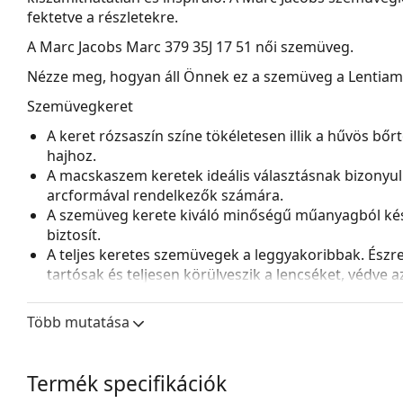
fektetve a részletekre.
A
Marc Jacobs Marc 379 35J 17 51
női szemüveg.
Nézze meg, hogyan áll Önnek ez a szemüveg a Lentiamo 
Szemüvegkeret
A keret rózsaszín színe tökéletesen illik a hűvös bő
hajhoz.
A macskaszem keretek ideális választásnak bizonyuln
arcformával rendelkezők számára.
A szemüveg kerete kiváló minőségű műanyagból kés
biztosít.
A teljes keretes szemüvegek a leggyakoribbak. Észrev
tartósak és teljesen körülveszik a lencséket, védve 
lencséhez alkalmas, beleértve a vastagabb, nagyobb o
Több mutatása
Kiegészítők
A szemüveget eredeti tokjában szállítjuk. A tok színe 
A mellékelt kendő ideális a szemüvegek tisztítására
Termék specifikációk
szövetzsák is tartozhat.