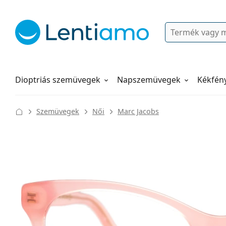
Keresés
Bejelentkezés
Navigációs menü
Folyadékok
Hogyan rendeljen
Dioptriás szemüvegek
Napszemüvegek
Kékfén
Szemüvegek
Női
Marc Jacobs