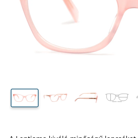
125 mm
Szélesség
Lencseszél
39 mm
51 mm
Lencsemagasság
Lencseszélesség