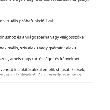
virtuális próbafunkciójával.
rtónushoz és a világosbarna vagy világosszőke
ak ovális, szív alakú vagy gyémánt alakú
zült, amely nagy tartósságot és kényelmet
ehető kialakításukkal emelik stílusát. Erősek,
azokat a sérülésektől. Ez a kerettípus minden
ptikai teljesítményű lencséket is.
és kialakítása eltérő lehet.
 és ápolására. Egyes modellekhez kendő helyett