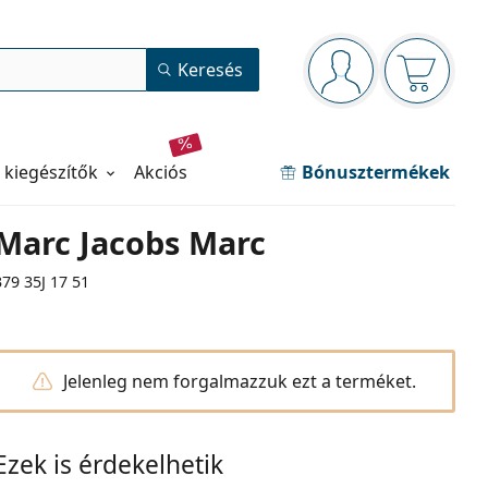
Navigációs panel
Keresés
Bejelentkezve
Kosara ür
 kiegészítők
akciós
Bónusztermékek
Marc Jacobs Marc
379 35J 17 51
Jelenleg nem forgalmazzuk ezt a terméket.
Ezek is érdekelhetik