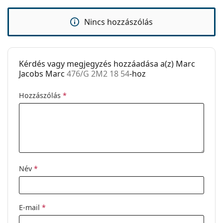
Rugós zsanér:
Nem
használati útmutatót.
Clip-on:
Nem
Nincs hozzászólás
Kiegészítők
Tok:
Igen
Kérdés vagy megjegyzés hozzáadása a(z) Marc
Tisztítókendő:
Igen
Jacobs Marc
476/G 2M2 18 54
-hoz
Egyéb
Hozzászólás
*
Nem:
Női
Kategória:
Dioptriás szemüvegek
Márka:
Marc Jacobs
Kód:
476/G 2M2 18 54
Név
*
E-mail
*