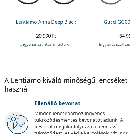
Precision
Total
Lentiamo Anna Deep Black
Gucci GG002
20 990 Ft
84 990
Ingyenes szállítás
&
raktáron
Ingyenes szállítás
&
A Lentiamo kiváló minőségű lencséket
használ
Ellenálló bevonat
Minden lencsepárhoz ingyenes
tükröződésmentes bevonatot adunk. A
bevonat megakadályozza a nem kívánt
tükröződést, és véd a karcolások, víz, por