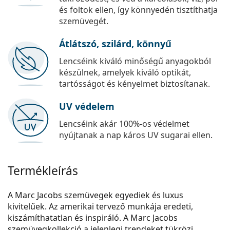
és foltok ellen, így könnyedén tisztíthatja
szemüvegét.
Átlátszó, szilárd, könnyű
Lencséink kiváló minőségű anyagokból
készülnek, amelyek kiváló optikát,
tartósságot és kényelmet biztosítanak.
UV védelem
Lencséink akár 100%-os védelmet
nyújtanak a nap káros UV sugarai ellen.
Termékleírás
A Marc Jacobs szemüvegek egyediek és luxus
kivitelűek. Az amerikai tervező munkája eredeti,
kiszámíthatatlan és inspiráló. A Marc Jacobs
szemüvegkollekció a jelenlegi trendeket tükrözi,