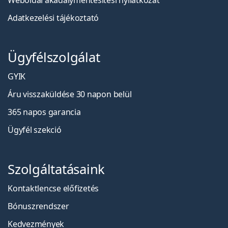
Weboldal akadálymentesítési nyilatkozat
Adatkezelési tájékoztató
Ügyfélszolgálat
GYIK
Áru visszaküldése 30 napon belül
365 napos garancia
Ügyfél szekció
Szolgáltatásaink
Kontaktlencse előfizetés
Bónuszrendszer
Kedvezmények