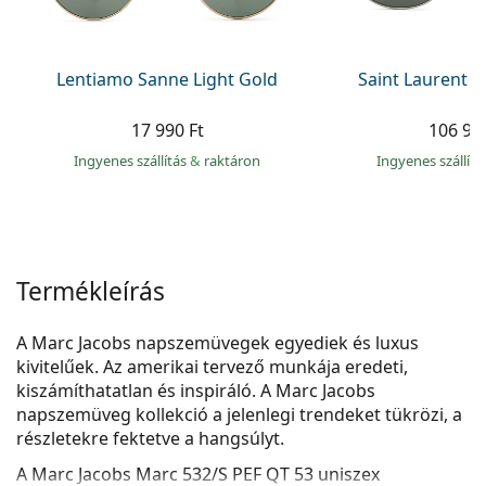
Precision
Total
Lentiamo Sanne Light Gold
Saint Laurent S
17 990 Ft
106 99
Ingyenes szállítás
&
raktáron
Ingyenes szállít
Termékleírás
A Marc Jacobs napszemüvegek egyediek és luxus
kivitelűek. Az amerikai tervező munkája eredeti,
kiszámíthatatlan és inspiráló. A Marc Jacobs
napszemüveg kollekció a jelenlegi trendeket tükrözi, a
részletekre fektetve a hangsúlyt.
A
Marc Jacobs Marc 532/S PEF QT 53
uniszex