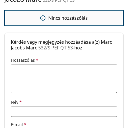
Kód:
532/S PEF QT 53
Nincs hozzászólás
Kérdés vagy megjegyzés hozzáadása a(z) Marc
Jacobs Marc
532/S PEF QT 53
-hoz
Hozzászólás
*
Név
*
E-mail
*