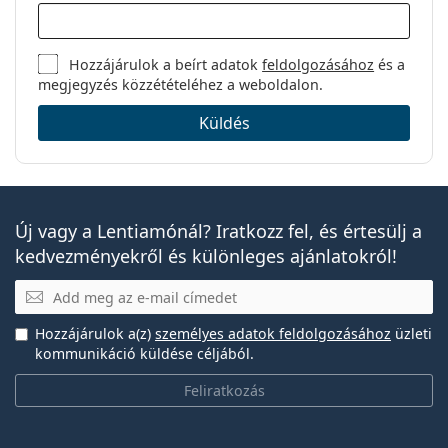
Hozzájárulok a beírt adatok
feldolgozásához
és a
megjegyzés közzétételéhez a weboldalon.
Küldés
Új vagy a Lentiamónál? Iratkozz fel, és értesülj a
kedvezményekről és különleges ajánlatokról!
E-mail
Hozzájárulok a(z)
személyes adatok feldolgozásához
üzleti
kommunikáció küldése céljából.
Feliratkozás