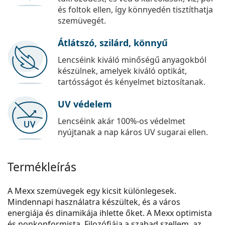
és foltok ellen, így könnyedén tisztíthatja
szemüvegét.
Átlátszó, szilárd, könnyű
Lencséink kiváló minőségű anyagokból
készülnek, amelyek kiváló optikát,
tartósságot és kényelmet biztosítanak.
UV védelem
Lencséink akár 100%-os védelmet
nyújtanak a nap káros UV sugarai ellen.
Termékleírás
A Mexx szemüvegek egy kicsit különlegesek.
Mindennapi használatra készültek, és a város
energiája és dinamikája ihlette őket. A Mexx optimista
és nonkonformista. Filozófiája a szabad szellem, az