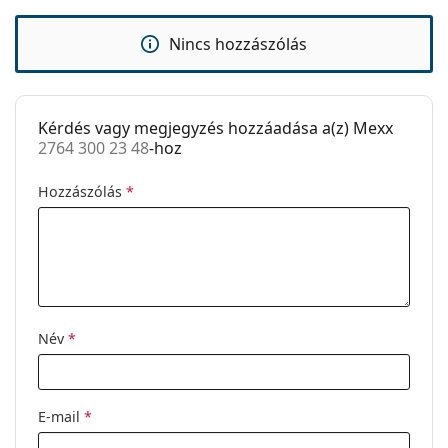
Kiegészítők
Tok:
Igen
Nincs hozzászólás
Tisztítókendő:
Nem
Egyéb
Kérdés vagy megjegyzés hozzáadása a(z) Mexx
Nem:
Női
2764 300 23 48
-hoz
Kategória:
Dioptriás szemüvegek
Hozzászólás
*
Márka:
Mexx
Kód:
2764 300 23 48
Név
*
E-mail
*