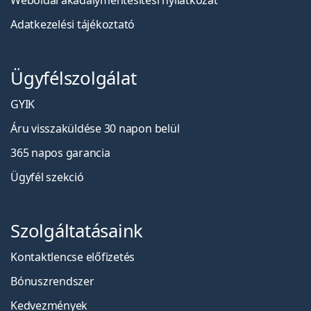
Weboldal akadálymentesítési nyilatkozat
Adatkezelési tájékoztató
Ügyfélszolgálat
GYIK
Áru visszaküldése 30 napon belül
365 napos garancia
Ügyfél szekció
Szolgáltatásaink
Kontaktlencse előfizetés
Bónuszrendszer
Kedvezmények