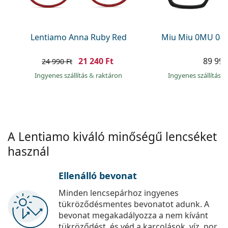
Precision
Total
Lentiamo Anna Ruby Red
Miu Miu 0MU 04
21 240 Ft
89 990
24 990 Ft
Ingyenes szállítás
&
raktáron
Ingyenes szállítás
&
A Lentiamo kiváló minőségű lencséket
használ
Ellenálló bevonat
Minden lencsepárhoz ingyenes
tükröződésmentes bevonatot adunk. A
bevonat megakadályozza a nem kívánt
tükröződést, és véd a karcolások, víz, por