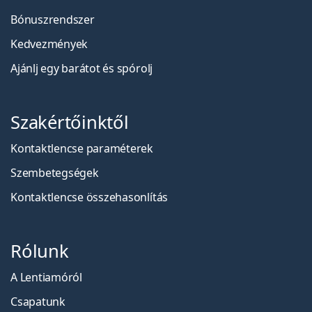
Bónuszrendszer
Kedvezmények
Ajánlj egy barátot és spórolj
Szakértőinktől
Kontaktlencse paraméterek
Szembetegségek
Kontaktlencse összehasonlítás
Rólunk
A Lentiamóról
Csapatunk