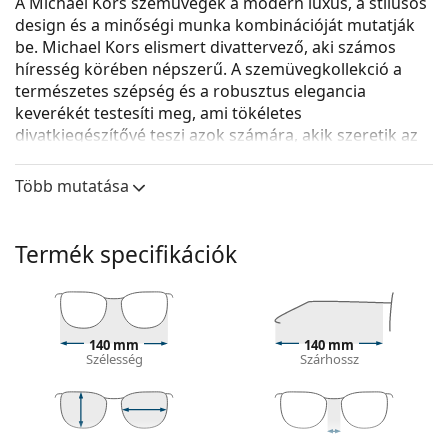
A Michael Kors szemüvegek a modern luxus, a stílusos
design és a minőségi munka kombinációját mutatják
be. Michael Kors elismert divattervező, aki számos
híresség körében népszerű. A szemüvegkollekció a
természetes szépség és a robusztus elegancia
keverékét testesíti meg, ami tökéletes
divatkiegészítővé teszi azok számára, akik szeretik az
egyedi stílus, színek és minőségi anyagok kivételes
kombinációját.
Több mutatása
A
Michael Kors 0MK4063 3332 51
női szemüveg.
Szemüvegkeret
Termék specifikációk
A keret fekete színe tökéletesen illik a hideg
bőrtónushoz és a világos szőke, világosbarna vagy
fekete hajhoz.
A macskaszem keretek ideális választásnak
140 mm
140 mm
Szélesség
Szárhossz
bizonyulnak ovális, szív alakú vagy gyémánt alakú
arcformával rendelkezők számára.
A szemüveg kerete kiváló minőségű műanyagból
készült, amely nagy tartósságot és kényelmet