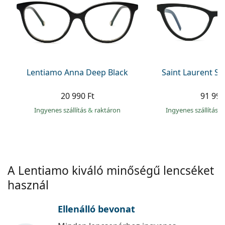
Precision
Total
Lentiamo Anna Deep Black
Saint Laurent S
20 990 Ft
91 990
Ingyenes szállítás
&
raktáron
Ingyenes szállítás
&
A Lentiamo kiváló minőségű lencséket
használ
Ellenálló bevonat