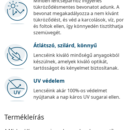
Minden lencsepárhoz ingyenes
tükröződésmentes bevonatot adunk. A
bevonat megakadályozza a nem kívánt
tükröződést, és véd a karcolások, víz, por
és foltok ellen, így könnyedén tisztíthatja
szemüvegét.
Átlátszó, szilárd, könnyű
Lencséink kiváló minőségű anyagokból
készülnek, amelyek kiváló optikát,
tartósságot és kényelmet biztosítanak.
UV védelem
Lencséink akár 100%-os védelmet
nyújtanak a nap káros UV sugarai ellen.
Termékleírás