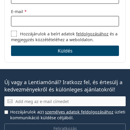
E-mail
*
Hozzájárulok a beírt adatok
feldolgozásához
és a
megjegyzés közzétételéhez a weboldalon.
Küldés
Új vagy a Lentiamónál? Iratkozz fel, és értesülj a
kedvezményekről és különleges ajánlatokról!
E-mail
Hozzájárulok a(z)
személyes adatok feldolgozásához
üzleti
kommunikáció küldése céljából.
Feliratkozás