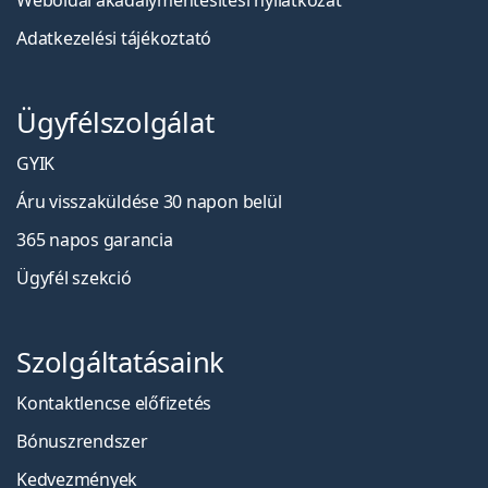
Weboldal akadálymentesítési nyilatkozat
Adatkezelési tájékoztató
Ügyfélszolgálat
GYIK
Áru visszaküldése 30 napon belül
365 napos garancia
Ügyfél szekció
Szolgáltatásaink
Kontaktlencse előfizetés
Bónuszrendszer
Kedvezmények