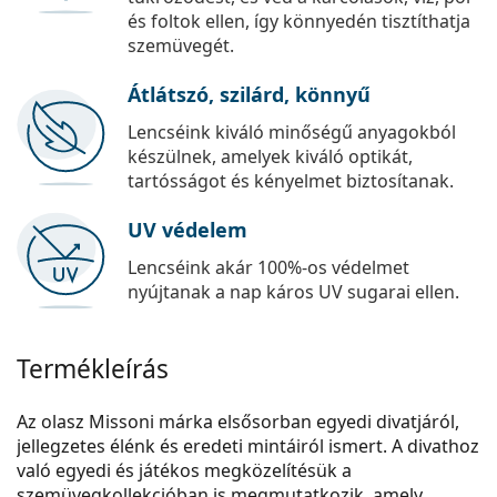
és foltok ellen, így könnyedén tisztíthatja
szemüvegét.
Átlátszó, szilárd, könnyű
Lencséink kiváló minőségű anyagokból
készülnek, amelyek kiváló optikát,
tartósságot és kényelmet biztosítanak.
UV védelem
Lencséink akár 100%-os védelmet
nyújtanak a nap káros UV sugarai ellen.
Termékleírás
Az olasz Missoni márka elsősorban egyedi divatjáról,
jellegzetes élénk és eredeti mintáiról ismert. A divathoz
való egyedi és játékos megközelítésük a
szemüvegkollekcióban is megmutatkozik, amely