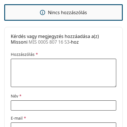
Állítható
Nem
orrpárna:
Nincs hozzászólás
Clip-on:
Nem
Kiegészítők
Tok:
Igen
Kérdés vagy megjegyzés hozzáadása a(z)
Missoni
MIS 0005 807 16 53
-hoz
Tisztítókendő:
Igen
Egyéb
Hozzászólás
*
Nem:
Női
Kategória:
Dioptriás szemüvegek
Márka:
Missoni
Kód:
MIS 0005 807 16 53
Név
*
E-mail
*