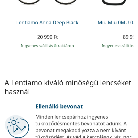
Precision
Total
Lentiamo Anna Deep Black
Miu Miu 0MU 04
20 990 Ft
89 990
Ingyenes szállítás
&
raktáron
Ingyenes szállítás
&
A Lentiamo kiváló minőségű lencséket
használ
Ellenálló bevonat
Minden lencsepárhoz ingyenes
tükröződésmentes bevonatot adunk. A
bevonat megakadályozza a nem kívánt
tükröződést, és véd a karcolások, víz, por