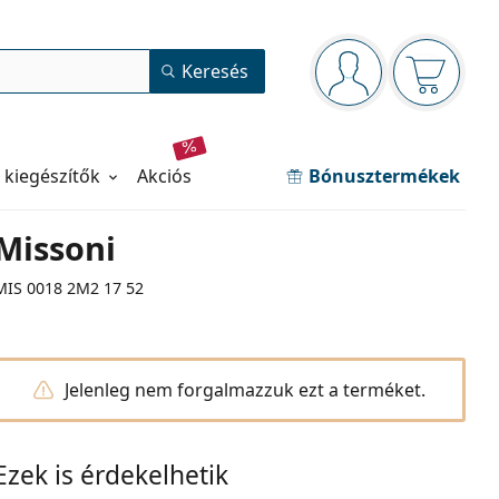
Navigációs panel
Keresés
Bejelentkezve
Kosara ür
 kiegészítők
akciós
Bónusztermékek
Missoni
MIS 0018 2M2 17 52
Jelenleg nem forgalmazzuk ezt a terméket.
Ezek is érdekelhetik