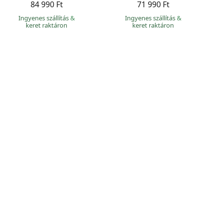
84 990 Ft
71 990 Ft
Ingyenes szállítás
&
Ingyenes szállítás
&
keret raktáron
keret raktáron