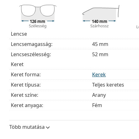
A mellékelt kendő ideális a szemüvegek tisztítására
szövetzsák is tartozhat.
Fedezze fel a teljes
szemüveg
kínálatot, hogy további s
126 mm
140 mm
Szélesség
Szárhossz
útmutatónkat
, ha segítségre van szüksége a választás
L
Lencse
Ez orvostechnikai eszköz. Használat előtt olvasd el a h
Lencsemagasság:
45 mm
Lencseszélesség:
52 mm
Keret
Keret forma:
Kerek
Keret típusa:
Teljes keretes
Keret színe:
Arany
Keret anyaga:
Fém
Méret:
S
Szélesség:
126 mm
Több mutatása
Szárhossz:
140 mm