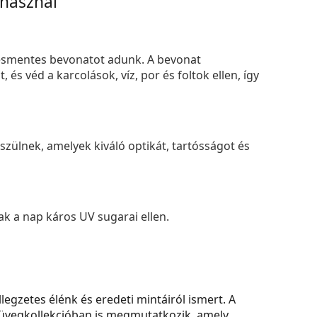
 használ
smentes bevonatot adunk. A bevonat
s véd a karcolások, víz, por és foltok ellen, így
zülnek, amelyek kiváló optikát, tartósságot és
k a nap káros UV sugarai ellen.
legzetes élénk és eredeti mintáiról ismert. A
müvegkollekcióban is megmutatkozik, amely