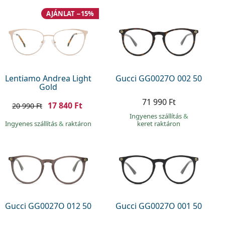
AJÁNLAT −15%
Lentiamo Andrea Light
Gucci GG0027O 002 50
Gold
71 990 Ft
17 840 Ft
20 990 Ft
Ingyenes szállítás
&
Ingyenes szállítás
&
raktáron
keret raktáron
Gucci GG0027O 012 50
Gucci GG0027O 001 50