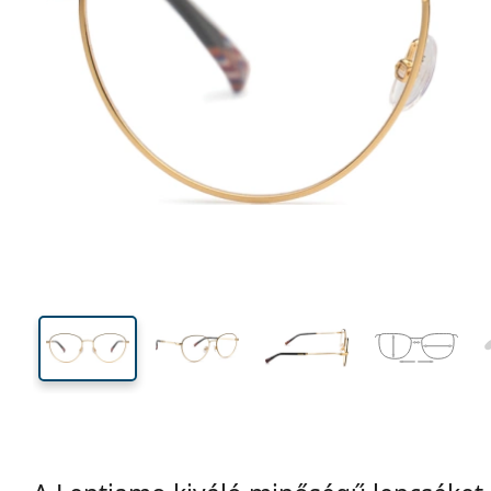
126 mm
Szélesség
Lencseszél
45 mm
52 mm
Lencsemagasság
Lencseszélesség