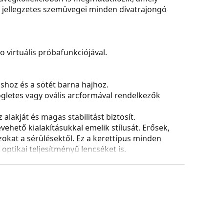
oni jellegzetes szemüvegei minden divatrajongó
virtuális próbafunkciójával.
ushoz és a sötét barna hajhoz.
ögletes vagy ovális arcformával rendelkezők
alakját és magas stabilitást biztosít.
ehető kialakításukkal emelik stílusát. Erősek,
azokat a sérülésektől. Ez a kerettípus minden
ptikai teljesítményű lencséket is.
ozíciójának és illeszkedésének finom módosítását
ását mindig tapasztalt optikusnak kell elvégeznie
és kialakítása eltérő lehet.