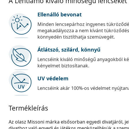
A Lentiamo kiváló minőségű lencséket
Ellenálló bevonat
Minden lencsepárhoz ingyenes tükröződé
megakadályozza a nem kívánt tükröződést, é
könnyedén tisztíthatja szemüvegét.
Átlátszó, szilárd, könnyű
Lencséink kiváló minőségű anyagokból kés
kényelmet biztosítanak.
UV védelem
Lencséink akár 100%-os védelmet nyújtana
Termékleírás
Az olasz Missoni márka elsősorban egyedi divatjáról, jel
divathoz való egyedi és játékos megközelítésük a sze