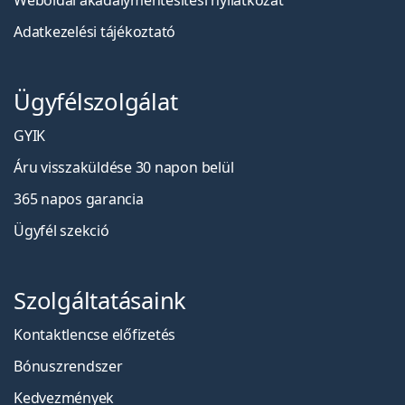
Weboldal akadálymentesítési nyilatkozat
Adatkezelési tájékoztató
Ügyfélszolgálat
GYIK
Áru visszaküldése 30 napon belül
365 napos garancia
Ügyfél szekció
Szolgáltatásaink
Kontaktlencse előfizetés
Bónuszrendszer
Kedvezmények