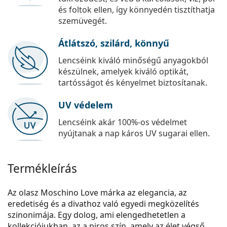
és foltok ellen, így könnyedén tisztíthatja
szemüvegét.
Átlátszó, szilárd, könnyű
Lencséink kiváló minőségű anyagokból
készülnek, amelyek kiváló optikát,
tartósságot és kényelmet biztosítanak.
UV védelem
Lencséink akár 100%-os védelmet
nyújtanak a nap káros UV sugarai ellen.
Termékleírás
Az olasz Moschino Love márka az elegancia, az
eredetiség és a divathoz való egyedi megközelítés
szinonimája. Egy dolog, ami elengedhetetlen a
kollekciójukban, az a piros szín, amely az élet végső