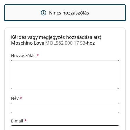
Clip-on:
Nem
Kiegészítők
Nincs hozzászólás
Tok:
Igen
Tisztítókendő:
Igen
Kérdés vagy megjegyzés hozzáadása a(z)
Egyéb
Moschino Love
MOL562 000 17 53
-hoz
Nem:
Női
Hozzászólás
*
Kategória:
Dioptriás szemüvegek
Márka:
Moschino Love
Kód:
MOL562 000 17 53
Név
*
E-mail
*