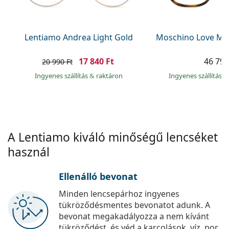
Precision
Total
Lentiamo Andrea Light Gold
Moschino Love MO
17 840 Ft
46 790
20 990 Ft
Ingyenes szállítás
&
raktáron
Ingyenes szállítás
&
A Lentiamo kiváló minőségű lencséket
használ
Ellenálló bevonat
Minden lencsepárhoz ingyenes
tükröződésmentes bevonatot adunk. A
bevonat megakadályozza a nem kívánt
tükröződést, és véd a karcolások, víz, por