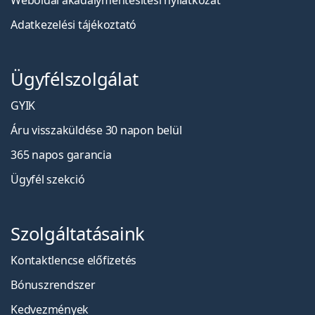
Weboldal akadálymentesítési nyilatkozat
Adatkezelési tájékoztató
Ügyfélszolgálat
GYIK
Áru visszaküldése 30 napon belül
365 napos garancia
Ügyfél szekció
Szolgáltatásaink
Kontaktlencse előfizetés
Bónuszrendszer
Kedvezmények