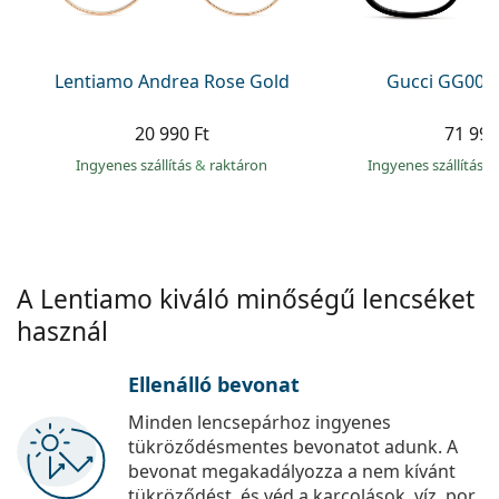
Precision
Total
Lentiamo Andrea Rose Gold
Gucci GG002
20 990 Ft
71 990
Ingyenes szállítás
&
raktáron
Ingyenes szállítás
&
A Lentiamo kiváló minőségű lencséket
használ
Ellenálló bevonat
Minden lencsepárhoz ingyenes
tükröződésmentes bevonatot adunk. A
bevonat megakadályozza a nem kívánt
tükröződést, és véd a karcolások, víz, por