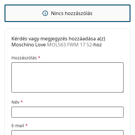
Clip-on:
Nem
Kiegészítők
Nincs hozzászólás
Tok:
Igen
Tisztítókendő:
Igen
Kérdés vagy megjegyzés hozzáadása a(z)
Egyéb
Moschino Love
MOL563 FWM 17 52
-hoz
Nem:
Női
Hozzászólás
*
Kategória:
Dioptriás szemüvegek
Márka:
Moschino Love
Kód:
MOL563 FWM 17 52
Név
*
E-mail
*