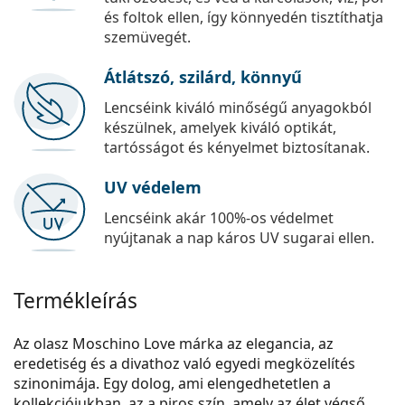
és foltok ellen, így könnyedén tisztíthatja
szemüvegét.
Átlátszó, szilárd, könnyű
Lencséink kiváló minőségű anyagokból
készülnek, amelyek kiváló optikát,
tartósságot és kényelmet biztosítanak.
UV védelem
Lencséink akár 100%-os védelmet
nyújtanak a nap káros UV sugarai ellen.
Termékleírás
Az olasz Moschino Love márka az elegancia, az
eredetiség és a divathoz való egyedi megközelítés
szinonimája. Egy dolog, ami elengedhetetlen a
kollekciójukban, az a piros szín, amely az élet végső