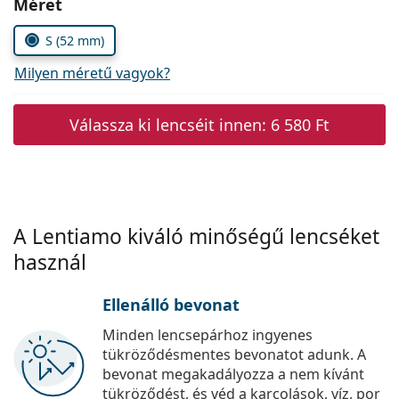
Méret
Precision
S (52 mm)
Total
Milyen méretű vagyok?
Válassza ki lencséit innen:
6 580 Ft
A Lentiamo kiváló minőségű lencséket
használ
Ellenálló bevonat
Minden lencsepárhoz ingyenes
tükröződésmentes bevonatot adunk. A
bevonat megakadályozza a nem kívánt
tükröződést, és véd a karcolások, víz, por