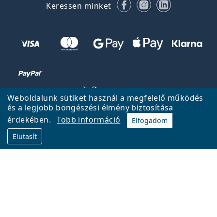
Facebook
Instagram
LinkedIn
Keressen minket
Weboldalunk sütiket használ a megfelelő működés
és a legjobb böngészési élmény biztosítása
érdekében.
Több információ
Elfogadom
Vissza a főoldalra
Fel
Elutasít
A Lentiamo.hu tulajdonosa és üzemeltetője a Lentiamo s.r.o.,
Csehország
18 éve az Ön szolgálatában.