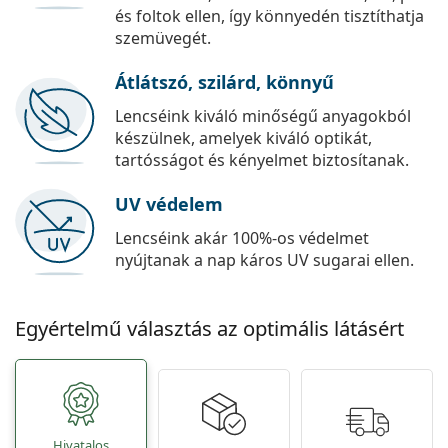
és foltok ellen, így könnyedén tisztíthatja
szemüvegét.
Átlátszó, szilárd, könnyű
Lencséink kiváló minőségű anyagokból
készülnek, amelyek kiváló optikát,
tartósságot és kényelmet biztosítanak.
UV védelem
Lencséink akár 100%-os védelmet
nyújtanak a nap káros UV sugarai ellen.
Egyértelmű választás az optimális látásért
Hivatalos