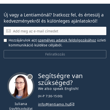
Új vagy a Lentiamónál? Iratkozz fel, és értesülj a
kedvezményekről és különleges ajánlatokról!
E-mail
Hozzájárulok a(z)
személyes adatok feldolgozásához
üzleti
kommunikáció küldése céljából.
Feliratkozás
Segítségre van
szükséged?
We also speak English!
(H-P 7:30-15:00)
Iuliana
info@lentiamo.hu
Ügyfélszolgálat