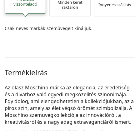
Minden keret
viszonteladó
Ingyenes szállítás
raktáron
Csak neves márkák szemüvegeit kínáljuk.
Termékleírás
Az olasz Moschino márka az elegancia, az eredetiség
és a divathoz való egyedi megközelítés szinonimája.
Egy dolog, ami elengedhetetlen a kollekciójukban, az a
piros szín, amely az élet végső örömét szimbolizálja. A
Moschino szemüvegkollekciója az innovációról, a
kreativitásról és a nagy adag extravaganciáról ismert.
A
Moschino MOS528 B3V 17 52
női szemüveg.