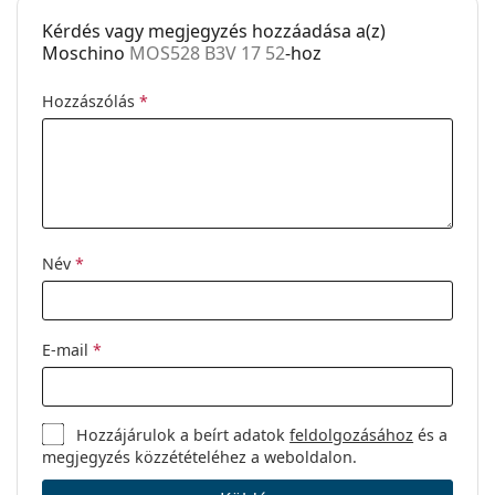
Kérdés vagy megjegyzés hozzáadása a(z)
Egyéb
Moschino
MOS528 B3V 17 52
-hoz
Nem:
Női
Hozzászólás
*
Kategória:
Dioptriás szemüvegek
Márka:
Moschino
Kód:
MOS528 B3V 17 52
Név
*
E-mail
*
Hozzájárulok a beírt adatok
feldolgozásához
és a
megjegyzés közzétételéhez a weboldalon.