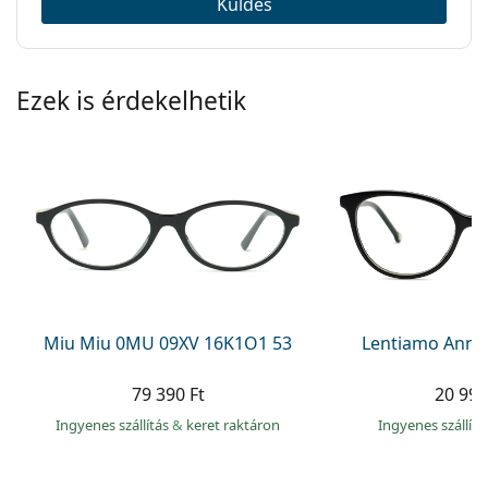
Küldés
Ezek is érdekelhetik
Miu Miu 0MU 09XV 16K1O1 53
Lentiamo Anna
79 390 Ft
20 990
Ingyenes szállítás
&
keret raktáron
Ingyenes szállít