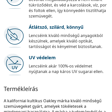
tükröződést, és véd a karcolások, víz, por
és foltok ellen, így könnyedén tisztíthatja
szemüvegét.
Átlátszó, szilárd, könnyű
Lencséink kiváló minőségű anyagokból
készülnek, amelyek kiváló optikát,
tartósságot és kényelmet biztosítanak.
UV védelem
Lencséink akár 100%-os védelmet
nyújtanak a nap káros UV sugarai ellen.
Termékleírás
A kaliforniai kultikus Oakley márka kiváló minőségű
szemüvegeket gyárt, amelyek tökéletesek a
mindennapi használatra. A márka a tudományból és a