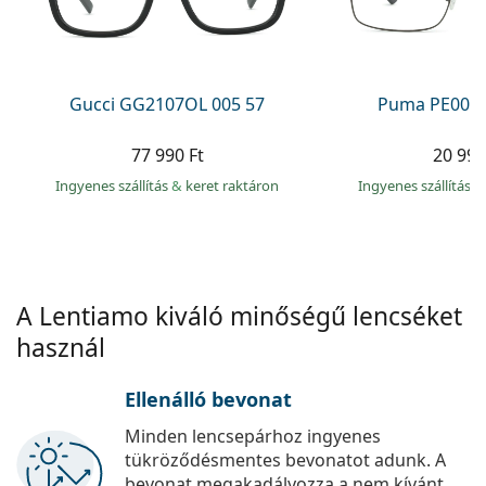
Precision
Total
Gucci GG2107OL 005 57
Puma PE0027
77 990 Ft
20 990
Ingyenes szállítás
&
keret raktáron
Ingyenes szállítás
&
A Lentiamo kiváló minőségű lencséket
használ
Ellenálló bevonat
Minden lencsepárhoz ingyenes
tükröződésmentes bevonatot adunk. A
bevonat megakadályozza a nem kívánt