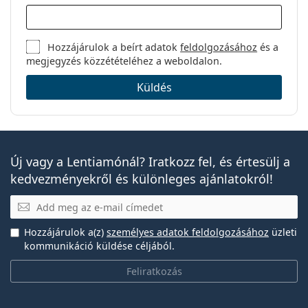
Hozzájárulok a beírt adatok
feldolgozásához
és a
megjegyzés közzétételéhez a weboldalon.
Küldés
Új vagy a Lentiamónál? Iratkozz fel, és értesülj a
kedvezményekről és különleges ajánlatokról!
E-mail
Hozzájárulok a(z)
személyes adatok feldolgozásához
üzleti
kommunikáció küldése céljából.
Feliratkozás