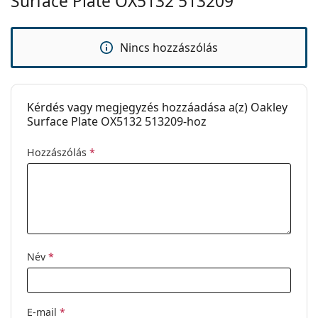
Surface Plate OX5132 513209
használati útmutatót.
Nincs hozzászólás
Kérdés vagy megjegyzés hozzáadása a(z) Oakley
Surface Plate OX5132 513209-hoz
Hozzászólás
*
Név
*
E-mail
*