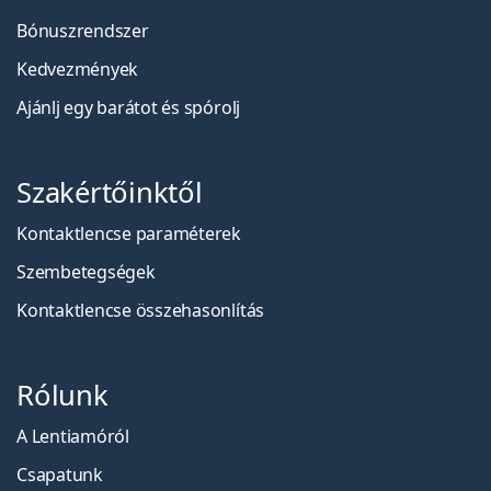
Bónuszrendszer
Kedvezmények
Ajánlj egy barátot és spórolj
Szakértőinktől
Kontaktlencse paraméterek
Szembetegségek
Kontaktlencse összehasonlítás
Rólunk
A Lentiamóról
Csapatunk