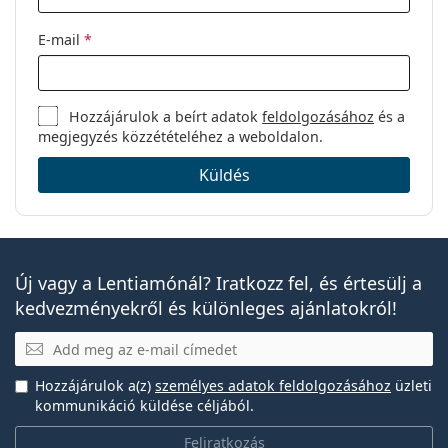
E-mail
*
Hozzájárulok a beírt adatok
feldolgozásához
és a
megjegyzés közzétételéhez a weboldalon.
Küldés
Új vagy a Lentiamónál? Iratkozz fel, és értesülj a
kedvezményekről és különleges ajánlatokról!
E-mail
Hozzájárulok a(z)
személyes adatok feldolgozásához
üzleti
kommunikáció küldése céljából.
Feliratkozás