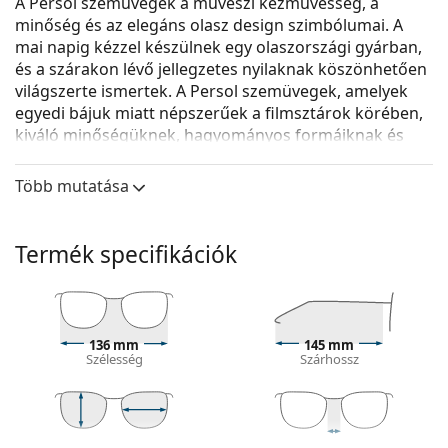
A Persol szemüvegek a művészi kézművesség, a
minőség és az elegáns olasz design szimbólumai. A
mai napig kézzel készülnek egy olaszországi gyárban,
és a szárakon lévő jellegzetes nyilaknak köszönhetően
világszerte ismertek. A Persol szemüvegek, amelyek
egyedi bájuk miatt népszerűek a filmsztárok körében,
kiváló minőségüknek, hagyományos formáiknak és
kultikus márkájuknak köszönhetően elengedhetetlen
kiegészítővé váltak.
Több mutatása
A
Persol 0PO3050V 95 55
férfi szemüveg.
Nézze meg, hogyan áll Önnek ez a szemüveg a
Termék specifikációk
Lentiamo virtuális próbafunkciójával.
Szemüvegkeret
A keret fekete színe tökéletesen illik a hideg
136 mm
145 mm
bőrtónushoz és a világos szőke, világosbarna vagy
Szélesség
Szárhossz
fekete hajhoz.
A téglalap alakú keretek ideális választásnak
bizonyulnak ovális vagy kerek arcformával
rendelkezők számára.