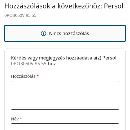
Hozzászólások a következőhöz: Persol
Állítható
Nem
Ez orvostechnikai eszköz. Használat előtt olvasd el a
orrpárna:
0PO3050V 95 55
használati útmutatót.
Rugós zsanér:
Nem
Clip-on:
Nem
Nincs hozzászólás
Kiegészítők
Tok:
Igen
Kérdés vagy megjegyzés hozzáadása a(z) Persol
Tisztítókendő:
Igen
0PO3050V 95 55
-hoz
Egyéb
Hozzászólás
*
Nem:
Férfi
Kategória:
Dioptriás szemüvegek
Márka:
Persol
Kód:
0PO3050V 95 55
Név
*