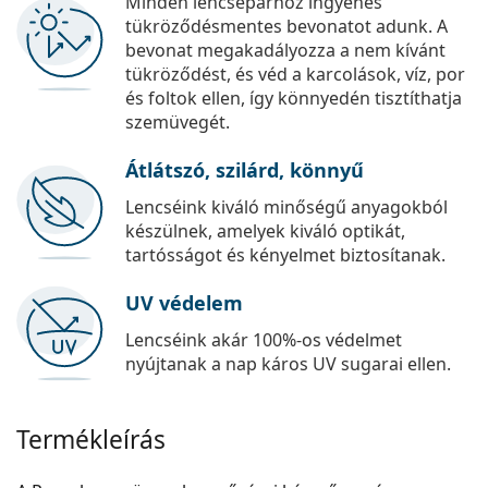
Minden lencsepárhoz ingyenes
tükröződésmentes bevonatot adunk. A
bevonat megakadályozza a nem kívánt
tükröződést, és véd a karcolások, víz, por
és foltok ellen, így könnyedén tisztíthatja
szemüvegét.
Átlátszó, szilárd, könnyű
Lencséink kiváló minőségű anyagokból
készülnek, amelyek kiváló optikát,
tartósságot és kényelmet biztosítanak.
UV védelem
Lencséink akár 100%-os védelmet
nyújtanak a nap káros UV sugarai ellen.
Termékleírás