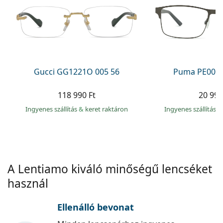
Precision
Total
Gucci GG1221O 005 56
Puma PE0027
118 990 Ft
20 990
Ingyenes szállítás
&
keret raktáron
Ingyenes szállítás
&
A Lentiamo kiváló minőségű lencséket
használ
Ellenálló bevonat