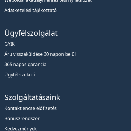
Weboldal akadálymentesítési nyilatkozat
Adatkezelési tájékoztató
Ügyfélszolgálat
GYIK
Áru visszaküldése 30 napon belül
365 napos garancia
Ügyfél szekció
Szolgáltatásaink
Kontaktlencse előfizetés
Bónuszrendszer
Kedvezmények