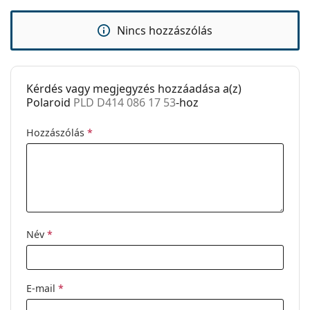
Clip-on:
Nem
Kiegészítők
Nincs hozzászólás
Tok:
Nem
Tisztítókendő:
Igen
Kérdés vagy megjegyzés hozzáadása a(z)
Egyéb
Polaroid
PLD D414 086 17 53
-hoz
Nem:
Férfi
Hozzászólás
*
Kategória:
Dioptriás szemüvegek
Márka:
Polaroid
Kód:
PLD D414 086 17 53
Név
*
E-mail
*