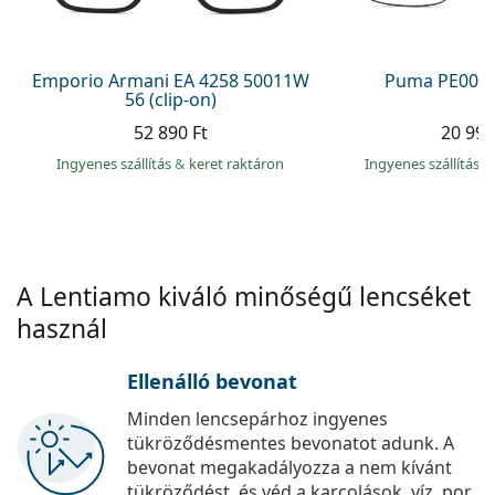
Precision
Total
Emporio Armani EA 4258 50011W
Puma PE0027
56 (clip-on)
52 890 Ft
20 990
Ingyenes szállítás
&
keret raktáron
Ingyenes szállítás
&
A Lentiamo kiváló minőségű lencséket
használ
Ellenálló bevonat
Minden lencsepárhoz ingyenes
tükröződésmentes bevonatot adunk. A
bevonat megakadályozza a nem kívánt
tükröződést, és véd a karcolások, víz, por