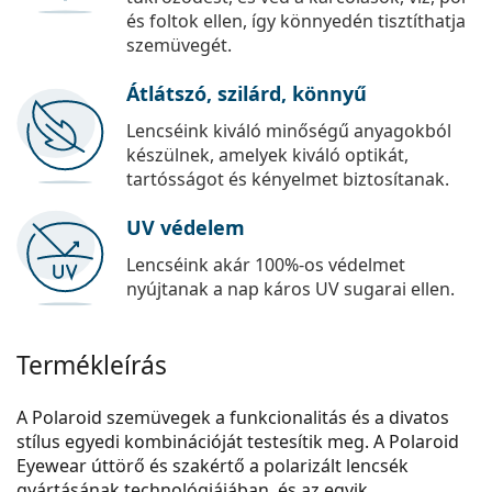
és foltok ellen, így könnyedén tisztíthatja
szemüvegét.
Átlátszó, szilárd, könnyű
Lencséink kiváló minőségű anyagokból
készülnek, amelyek kiváló optikát,
tartósságot és kényelmet biztosítanak.
UV védelem
Lencséink akár 100%-os védelmet
nyújtanak a nap káros UV sugarai ellen.
Termékleírás
A Polaroid szemüvegek a funkcionalitás és a divatos
stílus egyedi kombinációját testesítik meg. A Polaroid
Eyewear úttörő és szakértő a polarizált lencsék
gyártásának technológiájában, és az egyik